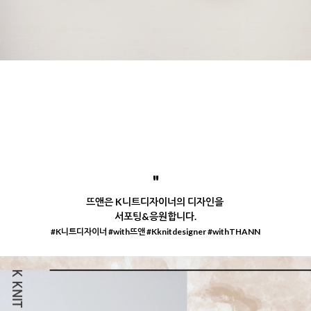
"
뜨앤은 K니트디자이너의 디자인을
서포팅&응원합니다.
#K니트디자이너 #with뜨앤 #Kknitdesigner #withTHANN