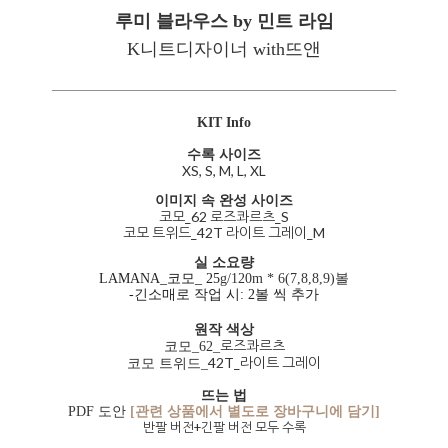
루미 블라우스 by 민트 라임
K니트디자이너 with뜨앤
KIT Info
수록 사이즈
XS, S, M, L, XL
이미지 속 완성 사이즈
코모_62 로즈콰르츠_S
코모 트위드_42T 라이트 그레이_M
실 소요량
LAMANA_코모_ 25
g/120m * 6(7,8,8,9)볼
-긴소매로 작업 시: 2볼 씩 추가
원작 색상
로즈콰르츠
코모_62_
42T_라이트 그레이
코모 트위드_
뜨는 법
PDF 도안
[관련 상품에서 별도로 장바구니에 담기]
반팔 버전+긴팔 버전 모두 수록