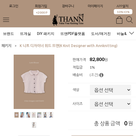
로그인
회원가입
장바구니
마이페이지
APP설치
0
10%+3%
+2000 P
브랜드
뜨개실
DIY 패키지
뜨앤PDF플랫폼
도서/매거진
바늘&도구
>
패키지
K 니트 디자이너 위드 뜨앤(K Knit Designer with Annknitting)
82,800
판매가격
원
적립금
1%
배송비
(조건)
색상
사이즈
0
총 상품 금액
원