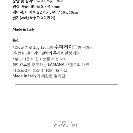
중량 및 길이:
1 ball / 25g, 120m
권장 바늘:
대바늘 3.5-4.5mm
게이지:
대바늘_22코 x 34단 /
10 x 10cm
굵기(weight):
DK(디케이)
Made in Italy
특징
수퍼 라이트
*DK 굵기로 25g 120m의
한 무게감
-일반실 대비
거의 절반의 무게로
완성 가능
*부드러운 터칭 + 보풀 걱정 NO
하이엔드
LAMANA
를 추구하는
브랜드의 대표
베스트셀러 &스테디셀러 뜨개실
Made in Italy
의 세련된 컬러감