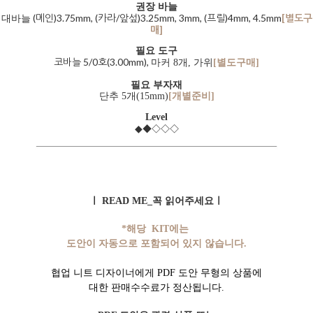
권장 바늘
(메인)3.75mm, (카라/앞섶)3.25mm, 3mm, (프릴)4mm, 4.5mm
[별도구
대바늘
매]
필요 도구
코바늘 5/0호(3.00mm),
마커 8개, 가위
[별도구매]
필요 부자재
단추 5개(15mm)
[개별준비]
Level
◆
◇
◇
◇
◆
ㅣ READ ME_꼭 읽어주세요ㅣ
*해당 KIT에는
도안이 자동으로 포함되어 있지 않습니다.
협업 니트 디자이너에게 PDF 도안 무형의 상품에
대한 판매수수료가 정산됩니다.