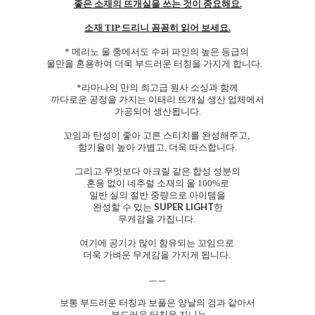
좋은 소재의 뜨개실을 쓰는 것이 중요해요.
소재 TIP 드리니 꼼꼼히 읽어 보세요.
* 메리노 울 중에서도 수퍼 파인의 높은 등급의
울만을 혼용하여 더욱 부드러운 터칭을 가지게 합니다.
*라마나의 만의 최고급 원사 소싱과 함께
까다로운 공정을 가지는 이태리 뜨개실 생산 업체에서
가공되어 생산됩니다.
꼬임과 탄성이 좋아 고른 스티치를 완성해주고,
함기율이 높아 가볍고, 더욱 따스합니다.
그리고 무엇보다 아크릴 같은 합성 성분의
혼용 없이 네추럴 소재의 울 100%로
일반 실의 절반 중량으로 아이템을
SUPER LIGHT
완성할 수 있는
한
무게감을 가집니다.
여기에 공기가 많이 함유되는 꼬임으로
더욱 가벼운 무게감을 가지게 됩니다.
ㅡㅡ
보통 부드러운 터칭과 보풀은 양날의 검과 같아서
부드러운 터칭을 지니는