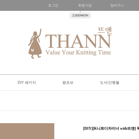
로그인
회원가입
장바구니
2,000WON
DIY 패키지
왕초보
도서/간행물
[DIY][K니트디자이너 with뜨앤]