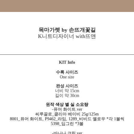
목마가렛 by 손뜨개꽃길
K니트디자이너 with뜨앤
KIT Info
수록 사이즈
One size
완성 사이즈
너비 약 15cm
길이 약 30cm
원
작 색상 별 실 소요량
-퓨어 화이트.ver
씨루끌로_클리아 베이비 25g/125m
8001_퓨어 화이트, P9462_라임, 1289_비비드 옐로우 *각 1볼씩
5398_딥그린 *3볼
-바나나 크림.ver