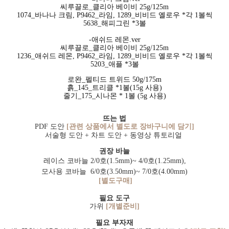
씨루끌로_클리아 베이비 25g/125m
1074_바나나 크림, P9462_라임, 1289_비비드 옐로우 *각 1볼씩
5638_해피그린 *3볼
-애쉬드 레몬.ver
씨루끌로_클리아 베이비 25g/125m
1236_애쉬드 레몬, P9462_라임, 1289_비비드 옐로우 *각 1볼씩
5203_애플 *3볼
로완_펠티드 트위드 50g/175m
흙_145_트리클 *1볼(15g 사용)
줄기_175_시나몬 * 1볼 (5g 사용)
뜨는 법
PDF 도안
[관련 상품에서 별도로 장바구니에 담기]
서술형 도안 + 차트 도안 + 동영상 튜토리얼
권장 바늘
레이스 코바늘 2/0호(1.5mm)~ 4/0호(1.25mm),
모사용 코바늘 6/0호(3.50mm)~ 7/0호(4.00mm)
[별도구매]
필요 도구
가위
[개별준비]
필요 부자재