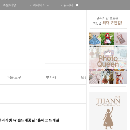
주문/배송
마이페이지
커뮤니티
바늘/도구
부자재
단종SALE50%
 목마가렛 by 손뜨개꽃길 / 홈데코 뜨개질