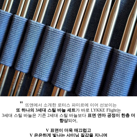
"
뜨앤에서 소개한 로터스 파미르에 이어 선보이는
또 하나의 3세대 스틸 바늘 세트
가 바로 LYKKE Flight는
3세대 스틸 바늘은 기존 2세대 스틸 바늘보다
표면 연마 공정이 한층 더
향상
되어,
V 표면이 더욱 매끄럽고
V 은은하게 빛나는 샤이닝 질감을 지니며