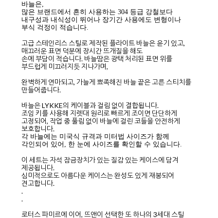
바늘은,
많은 브랜드에서 흔히 사용하는 304 등급 강철보다
내구성과 내식성이 뛰어나 장기간 사용에도 변형이나
부식 걱정이 적습니다.
고급 스테인리스 스틸로 제작된 플라이트 바늘은 윤기 있고,
매끄러운 표면 덕분에 장시간 뜨개질을 해도
손에 부담이 적습니다. 바늘땀은 광택 처리된 표면 위를
부드럽게 미끄러지듯 지나가며,
완벽하게 연마되고, 가늘게 뾰족해진 바늘 끝은 고른 스티치를
만들어줍니다.
바늘은 LYKKE의 케이블과 걸림 없이 결합됩니다.
조임 키를 사용해 지렛대 원리로 빠르게 조이면 단단하게
고정되어, 작업 중 풀림 없이 바늘에 걸린 코들을 안전하게
보호합니다.
각 바늘에는 미국식 규격과 미터법 사이즈가 함께
각인되어 있어, 한 눈에 사이즈를 확인할 수 있습니다.
이 세트는 자석 잠금장치가 있는 질감 있는 케이스에 담겨
제공됩니다.
심미적으로도 아름다운 케이스는 완성도 있게 재봉되어
견고합니다.
.
.
로터스 파미르에 이어, 뜨앤이 선택한 또 하나의 3세대 스틸