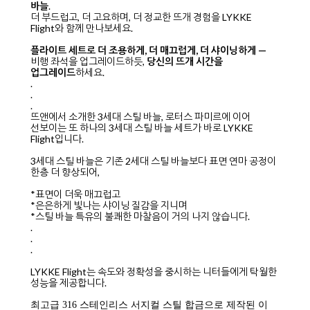
바늘
.
더 부드럽고, 더 고요하며, 더 정교한 뜨개 경험을 LYKKE
Flight와 함께 만나보세요.
플라이트 세트로 더 조용하게, 더 매끄럽게, 더 샤이닝하게 —
비행 좌석을 업그레이드하듯,
당신의 뜨개 시간을
업그레이드
하세요.
.
.
.
뜨앤에서 소개한 3세대 스틸 바늘, 로터스 파미르에 이어
선보이는 또 하나의 3세대 스틸 바늘 세트가 바로 LYKKE
Flight입니다.
3세대 스틸 바늘은 기존 2세대 스틸 바늘보다 표면 연마 공정이
한층 더 향상되어,
*표면이 더욱 매끄럽고
*은은하게 빛나는 샤이닝 질감을 지니며
*스틸 바늘 특유의 불쾌한 마찰음이 거의 나지 않습니다.
.
.
.
LYKKE Flight는 속도와 정확성을 중시하는 니터들에게 탁월한
성능을 제공합니다.
최고급 316 스테인리스 서지컬 스틸 합금으로 제작된 이