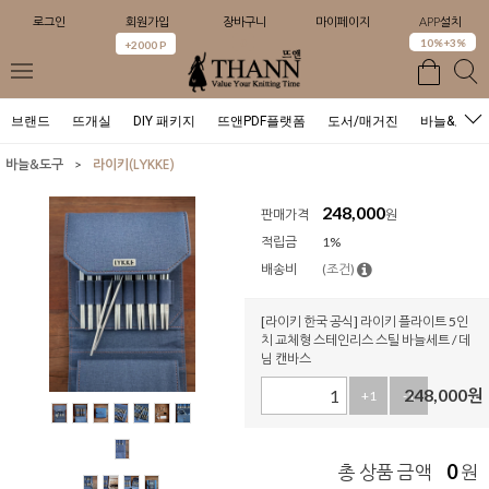
로그인
회원가입
장바구니
마이페이지
APP설치
0
10%+3%
+2000 P
브랜드
뜨개실
DIY 패키지
뜨앤PDF플랫폼
도서/매거진
바늘&도구
>
바늘&도구
라이키(LYKKE)
248,000
판매가격
원
적립금
1%
배송비
(조건)
[라이키 한국 공식] 라이키 플라이트 5인
치 교체형 스테인리스 스틸 바늘세트 / 데
님 캔바스
248,000
원
+1
-1
0
총 상품 금액
원