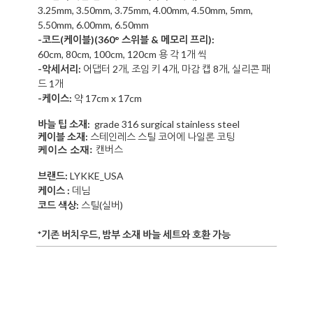
3.25mm, 3.50mm, 3.75mm, 4.00mm, 4.50mm, 5mm,
5.50mm, 6.00mm,
6.50mm
-코드(케이블)
(3
60°
스위블 & 메모리 프리)
:
60cm, 80cm, 100cm, 120cm 용 각 1개 씩
-악세서리:
어댑터 2개, 조
임 키 4개, 마감 캡 8개, 실리콘 패
드 1개
-케이스:
약 17cm x 17cm
바늘 팁 소재:
grade
316 surgical stainless steel
케이블 소재:
스테인레스 스틸 코어에 나일론 코팅
캔버스
케이스 소재:
브랜드:
LYKKE_USA
케이스 :
데
님
코드 색상:
스틸(실버)
*기존 버치우드, 밤부 소재 바늘 세트와 호환 가능