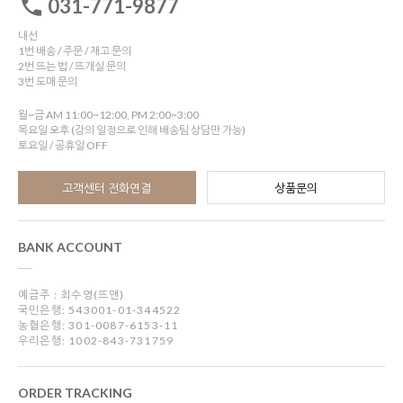
031-771-9877
내선
1번 배송 / 주문 / 재고 문의
2번 뜨는 법 / 뜨개실 문의
3번 도매 문의
월~금 AM 11:00~12:00, PM 2:00~3:00
목요일 오후 (강의 일정으로 인해 배송팀 상담만 가능)
토요일 / 공휴일 OFF
고객센터 전화연결
상품문의
BANK ACCOUNT
예금주 : 최수영(뜨앤)
국민은행: 543001-01-344522
농협은행: 301-0087-6153-11
우리은행: 1002-843-731759
ORDER TRACKING