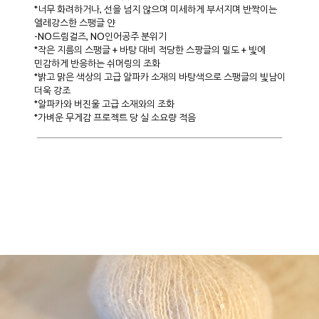
*너무 화려하거나, 선을 넘지 않으며 미세하게 부서지며 반짝이는
엘레강스한 스팽글 얀
-NO드림걸즈, NO인어공주 분위기
*작은 지름의 스팽글 + 바탕 대비 적당한 스팡글의 밀도 + 빛에
민감하게 반응하는 쉬머링의 조화
*밝고 맑은 색상의 고급 알파카 소재의 바탕색으로 스팽글의 빛남이
더욱 강조
*알파카와 버진울 고급 소재와의 조화
*가벼운 무게감 프로젝트 당 실 소요량 적음