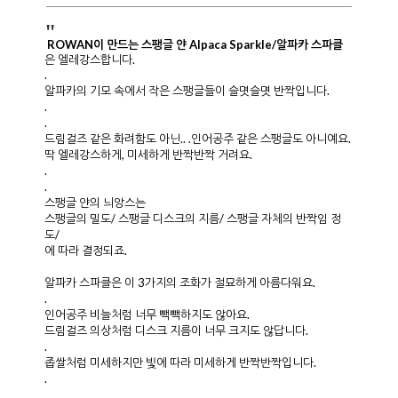
"
ROWAN이 만드는 스팽글 얀 Alpaca Sparkle/알파카 스파클
은
엘레강스합니다.
.
알파카의 기모 속에서 작은 스팽글들이 슬몃슬몃 반짝입니다.
.
.
드림걸즈 같은 화려함도 아닌.. .인어공주 같은 스팽글도 아니예요.
딱 엘레강스하게, 미세하게 반짝반짝 거려요.
.
.
스팽글 얀의 늬앙스는
스팽글의 밀도/ 스팽글 디스크의 지름/ 스팽글 자체의 반짝임 정
도/
에 따라 결정되죠.
알파카 스파클은 이 3가지의 조화가 절묘하게 아름다워요.
.
인어공주 비늘처럼 너무 빽빽하지도 않아요.
드림걸즈 의상처럼 디스크 지름이 너무 크지도 않답니다.
.
좁쌀처럼 미세하지만 빛에 따라 미세하게 반짝반짝입니다.
.