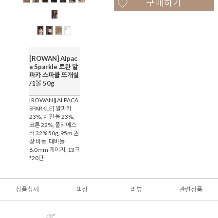
구매하기
[ROWAN] Alpac
a Sparkle 로완 알
파카 스파클 뜨개실
/1볼 50g
[ROWAN][ALPACA
SPARKLE] 알파카
23%, 버진 울 23%,
코튼 22%, 폴리에스
터 32% 50g, 95m 권
장 바늘: 대바늘
6.0mm 게이지: 13코
*20단
상품상세
색상
리뷰
관련상품