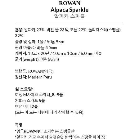
ROWAN
Alpaca Sparkle
알파카 스파클
혼용:
알파카 23%, 버진 울 23%, 코튼 22%, 폴리에스터(스팽글)
32%
중량 및 길이:
1볼 /
50
g
, 95m
권장 바늘:
대바늘 6.0mm
게이지:
13코
x 20
단 / 10cm x 10cm / 6.0mm 바늘
굵기(weight):
아란(Aran)
브랜드
: ROWAN(영국)
원산지:
Made in Peru
실 소요량:
여성 M사이즈 스웨터_
8~9볼
200m 스카프
5볼
여성 비니
2볼
(뜨는 이 또는 패턴에 따라 상이할 수 있음)
특징
*영국ROWAN이 소개하는 스팽글얀
*알파카 기모 속에서 슬몃슬몃 반짝이는 스팽글 헤이즈!