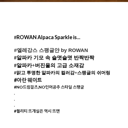
ROWAN
Alpaca Sparkle is...
#
#엘레강스 스팽글얀 by ROWAN
#알파카 기모 속 슬몃슬몃 반짝반짝
#알파카+버진울의 고급 소재감
#맑고 투명한 알파카의 컬러감+스팽글의 쉬머링
#아란 웨이트
#NO드림걸즈,NO인어공주 스타일 스팽글
.
.
.
#퀄리티 뜨개실은 역시 뜨앤