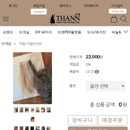
로그인
회원가입
장바구니
마이페이지
APP설치
0
10%+3%
+2000 P
브랜드
뜨개실
DIY 패키지
뜨앤PDF플랫폼
도서/매거진
바늘&도구
>
뜨개실
가을/겨울(F/W)
22,000
판매가격
원
적립금
1%
배송비
(조건)
옵션
0
총 상품 금액
원
장바구니
매장주문