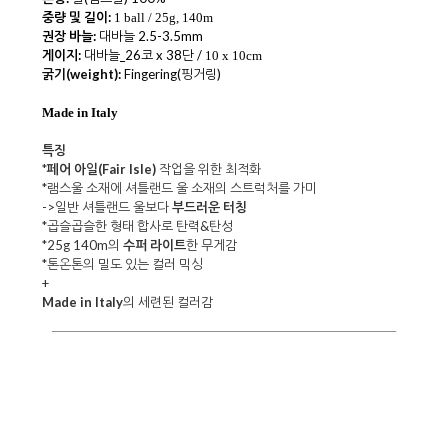
중량 및 길이:
1 ball / 25g, 140m
권장 바늘:
대바늘 2.5-3.5mm
게이지:
대바늘_26코 x 38단 /
10 x 10cm
굵기(weight):
Fingering(핑거링)
Made in Italy
특징
*
페어 아일(Fair Isle)
작업을 위한 최적화
*램스울 소재에 셔틀랜드 울 소재의 스트럭처를 가미
->일반 셔틀랜드 울보다
부드러운 터칭
*곱슬곱슬한 형태 합사로 탄력&탄성
*25g 140m의
수퍼 라이트
한 무게감
*톤온톤의 밀도 있는 컬러 믹싱
+
Made in Italy
의 세련된 컬러감