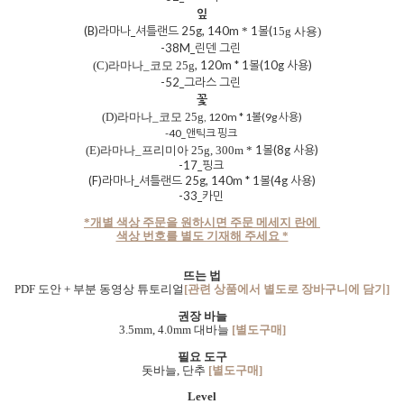
잎
(B)라마나_셔틀랜드 25
g, 140m
1볼(
*
15g 사용
)
-38M_린덴 그린
, 120m
*
1볼(
10g 사용
)
(C)라마나_코모 25
g
-52_그라스 그린
꽃
(D)라마나_코모 25
g
, 120m
*
1볼(9
g 사용
)
-40_앤틱크 핑크
1볼(
8g 사용
)
(E)라마나_프리미아 25
g, 300m
*
-17_핑크
(F)
라마나_셔틀랜드 25
g, 140m
*
1볼(4
g 사용
)
-33_카민
*개별 색상 주문을 원하시면 주문 메세지 란에
색상 번호를 별도 기재해 주세요 *
뜨는 법
PDF 도안 + 부분 동영상 튜토리얼
[관련 상품에서 별도로 장바구니에 담기]
권장 바늘
3.5mm, 4.0mm 대바늘
[별도구매]
필요 도구
돗바늘, 단추
[별도구매]
Level