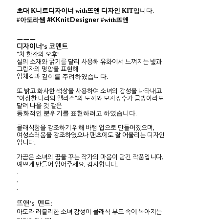
초대 K니트디자이너 with
뜨앤 디자인
KIT
입니다.
#KKnitDesigner
#아도라쌤
#with뜨앤
ㅡㅡㅡ
디자이너's 코멘트
“차 한잔의 오후”
실의 소재와 굵기를 달리 사용해 유화에서 느껴지는 빛과
그림자의 명암을 표현해
입체감과
깊이를 주려하였습니다.
또 밝고 화사한 색상을 사용하여 소녀의 감성을 나타내고
“이상한 나라의 앨리스”의 토끼와 모자장수가 금방이라도
달려 나올 것 같은
동화적인 분위기를 표현하려고 하였습니다.
클래식함을 강조하기 위해 바텀 업으로 만들어졌으며,
여성스러움을 강조하였으나 팬츠에도 잘 어울리는 디자인
입니다.
가끔은 소녀의 꿈을 꾸는 작가의 마음이 담긴 작품입니다.
예쁘게 만들어 입어주세요. 감사합니다.
.
.
.
뜨앤's 멘트:
아도라 러블리한 소녀 감성이 클래식 무드 속에 녹아지는