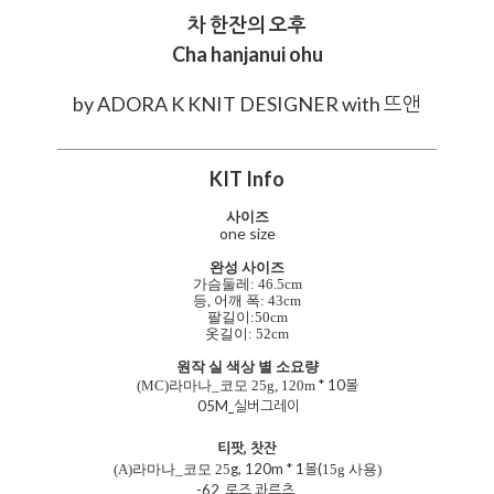
차 한잔의 오후
Cha hanjanui ohu
by ADORA K KNIT DESIGNER with 뜨앤
KIT Info
사이즈
one size
완성 사이즈
가슴둘레: 46.5cm
등, 어깨 폭: 43cm
팔길이:50cm
옷길이: 52cm
원작 실 색상 별 소요량
* 10볼
(MC)라마나_코모 25
g, 120m
05M_실버그레이
티팟, 찻잔
g, 120m * 1볼(
(A)라마나_코모 25
15g 사용
)
-62_로즈 콰르츠