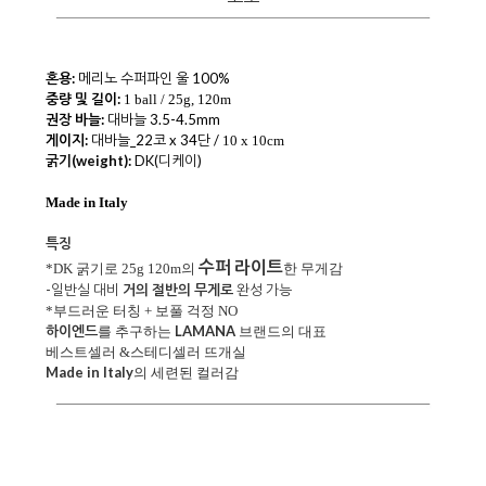
혼용:
메리노 수퍼파인 울 100%
중량 및 길이:
1 ball / 25g, 120m
권장 바늘:
대바늘 3.5-4.5mm
게이지:
대바늘_22코 x 34단 /
10 x 10cm
굵기(weight):
DK(디케이)
Made in Italy
특징
수퍼 라이트
*DK 굵기로 25g 120m의
한 무게감
-일반실 대비
거의 절반의 무게로
완성 가능
*부드러운 터칭 + 보풀 걱정 NO
하이엔드
LAMANA
를 추구하는
브랜드의 대표
베스트셀러 &스테디셀러 뜨개실
Made in Italy
의 세련된 컬러감