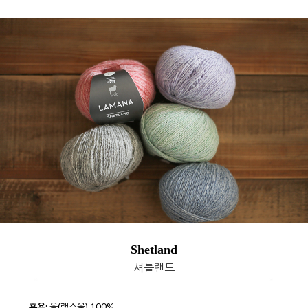
Shetland
셔틀랜드
혼용:
울(램스울) 100%