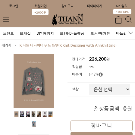
로그인
회원가입
장바구니
마이페이지
APP설치
0
10%+3%
+2000 P
브랜드
뜨개실
DIY 패키지
뜨앤PDF플랫폼
도서/매거진
바늘&도구
>
패키지
K 니트 디자이너 위드 뜨앤(K Knit Designer with Annknitting)
226,200
판매가격
원
적립금
1%
배송비
(조건)
색상
0
총 상품 금액
원
장바구니