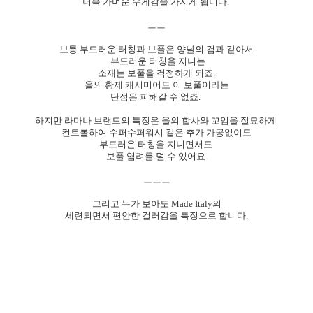
더욱 가벼운 무게감을 가지게 됩니다.
ㅡㅡ
보통 부드러운 터칭과 보풀은 양날의 검과 같아서
부드러운 터칭을 지니는
소재는 보풀을 걱정하게 되죠.
울의 황제 캐시미어도 이 보풀이라는
단점은 피해갈 수 없죠.
하지만 라마나 브랜드의 특징은 울의 합사와 꼬임을 절묘하게
컨트롤하여 수퍼수퍼워시 같은 추가 가공없이도
부드러운 터칭을 지니면서도
보풀 염려를 덜 수 있어요.
ㅡㅡㅡ
그리고 누가 보아도 Made Italy의
세련되면서 편안한 컬러감을 특징으로 합니다.