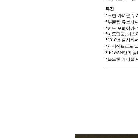
특징
*귀한 가벼운 무
*부풀린 튜브사나
*키드 모헤어가 주
*아름답고, 따스
*2010년 출시되
*시각적으로도 
*ROWAN만의 
*볼드한 케이블 