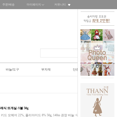
주문/배송
마이페이지
커뮤니티
바늘/도구
부자재
단종SALE50%
 클래식 뜨개실 /1볼 50g
70%, 키드 모헤어 22%, 폴리아미드 8% 50g, 140m 권장 바늘: 대바늘