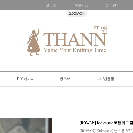
로그인
회원가입
장바구니
2,000WON
DIY 패키지
왕초보
도서/간행물
[ROWAN] Kid calssic 로완 키드
[ROWAN][Kid calssic] 램스울 