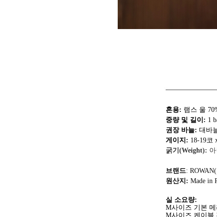
혼용:
램스 울 70
중량 및 길이:
1 b
권장 바늘:
대바늘 
게이지:
18-19코 x
굵기(Weight):
아
브랜드
: ROWAN
원산지:
Made in 
실 소요량:
M사이즈 기본 메
M사이즈 케이블 