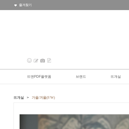
즐겨찾기
뜨앤PDF플랫폼
브랜드
뜨개실
뜨개실
>
가을/겨울(F/W)