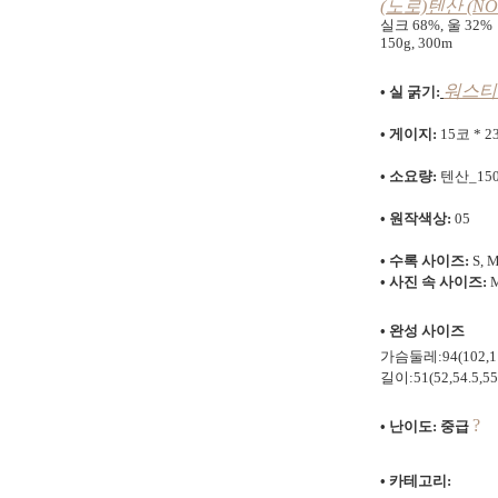
(노로)텐산 (NOR
실크 68%, 울 32%
150g, 300m
워스티드
• 실 굵기:
• 게이지:
15코 * 2
• 소요량:
텐산_150
• 원작색상:
05
• 수록 사이즈:
S, M
• 사진 속 사이즈:
• 완성 사이즈
가슴둘레:
94(102,1
길이:
51(52,54.5,55
?
• 난이도: 중급
•
카테고리: