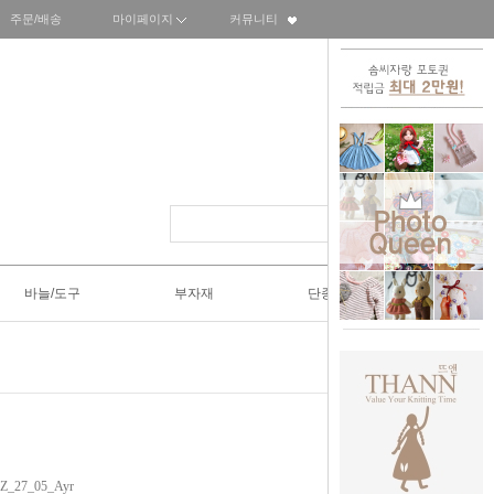
주문/배송
마이페이지
커뮤니티
바늘/도구
부자재
단종SALE50%
Z_27_05_Ayr