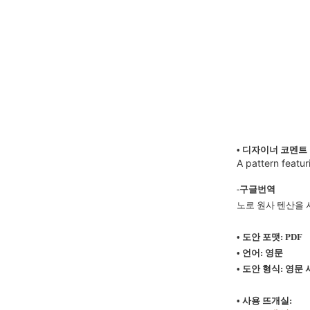
• 디자이너 코멘트
A pattern featu
-구글번역
노로 원사 텐산을 
• 도안 포맷: PDF
• 언어: 영문
• 도안 형식:
영문 
• 사용 뜨개실: