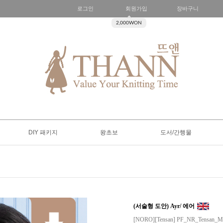
로그인
회원가입
장바구니
2,000WON
DIY 패키지
왕초보
도서/간행물
(서술형 도안) Ayr/ 에어
[NORO][Tensan] PF_NR_Tensan_M