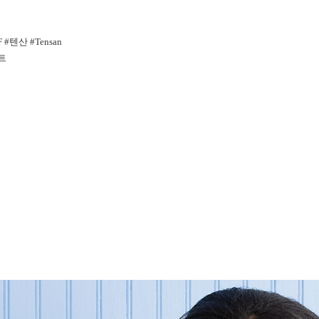
 #텐산 #Tensan
스트