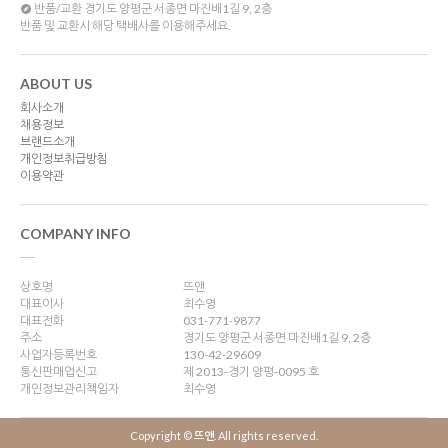
반품/교환
경기도 양평군 서종면 마진배1길 9, 2층
반품 및 교환시 해당 택배사를 이용해주세요.
ABOUT US
회사소개
채용정보
브랜드소개
개인정보취급방침
이용약관
COMPANY INFO
상호명
뜨앤
대표이사
최수영
대표전화
031-771-9877
주소
경기도 양평군 서종면 마진배1길 9, 2층
사업자등록번호
130-42-29609
통신판매업신고
제 2013-경기 양평-0095 호
개인정보관리책임자
최수영
Copyright ©
뜨앤
. All rights reserved.