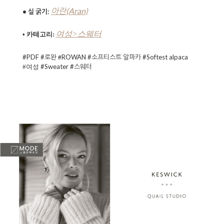
아란(Aran)
• 실 굵기:
여성>스웨터
• 카테고리:
#PDF #로완
ROWAN
#소프티스트 알파카 #Softest alpaca
#
#Sweater #스웨터
#여성