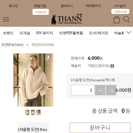
로그인
회원가입
장바구니
마이페이지
APP설치
0
10%+3%
+2000 P
브랜드
뜨개실
DIY 패키지
뜨앤PDF플랫폼
도서/매거진
바늘&도구
>
도안(Pattern)
로완(ROWAN)
6,000
판매가격
원
배송비
개별(단품무료)
(서술형 도안) Keswick/케스윅
6,000
원
+1
-1
0
총 상품 금액
원
장바구니
(서술형 도안) Kes