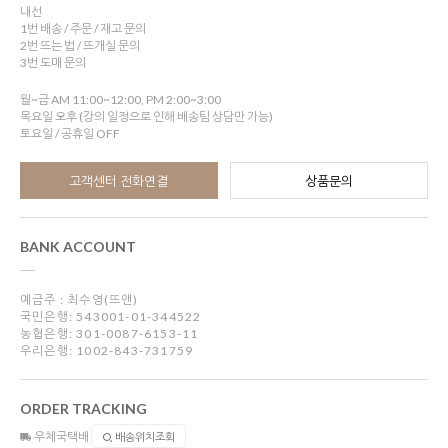
내선
1번 배송 / 주문 / 재고 문의
2번 뜨는 법 / 뜨개실 문의
3번 도매 문의
월~금 AM 11:00~12:00, PM 2:00~3:00
목요일 오후 (강의 일정으로 인해 배송팀 상담만 가능)
토요일 / 공휴일 OFF
고객센터 전화연결
상품문의
BANK ACCOUNT
예금주 : 최수영(뜨앤)
국민은행: 543001-01-344522
농협은행: 301-0087-6153-11
우리은행: 1002-843-731759
ORDER TRACKING
우체국택배
배송위치조회