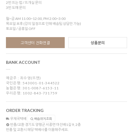
2번 뜨는 법 / 뜨개실 문의
3번 도매 문의
월~금 AM 11:00~12:00, PM 2:00~3:00
목요일 오후 (강의 일정으로 인해 배송팀 상담만 가능)
토요일 / 공휴일 OFF
고객센터 전화연결
상품문의
BANK ACCOUNT
예금주 : 최수영(뜨앤)
국민은행: 543001-01-344522
농협은행: 301-0087-6153-11
우리은행: 1002-843-731759
ORDER TRACKING
우체국택배
배송위치조회
반품/교환
경기도 양평군 서종면 마진배1길 9, 2층
반품 및 교환시 해당 택배사를 이용해주세요.