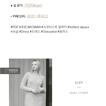
아란(Aran)
• 실 굵기:
여성>원피스
• 카테고리:
#PDF #로완
ROWAN
#소프티스트 알파카 #Softest alpaca
#
#Dress #드레스 #One peice #원피스
#여성