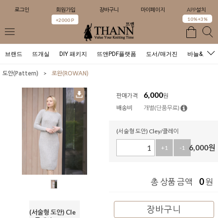
로그인
회원가입
장바구니
마이페이지
APP설치
0
10%+3%
+2000 P
브랜드
뜨개실
DIY 패키지
뜨앤PDF플랫폼
도서/매거진
바늘&도구
>
도안(Pattern)
로완(ROWAN)
6,000
판매가격
원
배송비
개별(단품무료)
(서술형 도안) Cley/클레이
6,000
원
+1
-1
0
총 상품 금액
원
장바구니
(서술형 도안) Cle