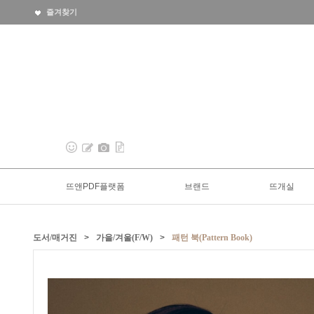
즐겨찾기
뜨앤PDF플랫폼
브랜드
뜨개실
도서/매거진
>
가을/겨울(F/W)
>
패턴 북(Pattern Book)