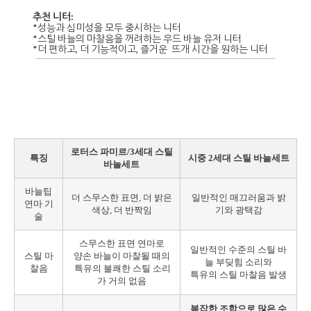
추천 니터:
*성능과 심미성을 모두 중시하는 니터
*스틸 바늘의 마찰음을 꺼려하는 우드 바늘 유저 니터
*더 편하고, 더 기능적이고, 즐거운 뜨개 시간을 원하는 니터
로터스 파미르/3세대 스틸
특징
시중 2세대 스틸 바늘세트
바늘세트
바늘팁
더 스무스한 표면, 더 밝은
일반적인 매끄러움과 밝
연마 기
색상, 더 반짝임
기와 광택감
술
스무스한 표면 연마로
일반적인 수준의 스틸 바
스틸 마
양손 바늘이 마찰될 때의
늘 부딪힘 소리와
찰음
특유의 불쾌한 스틸 소리
특유의 스틸 마찰음 발생
가 거의 없음
복잡한 조합으로 많은 수