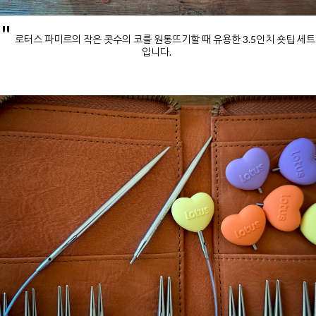
"
로터스 파미르의 작은 콧수의 코를 원통뜨기할 때 유용한 3.5인치 숏팁 세트
입니다.