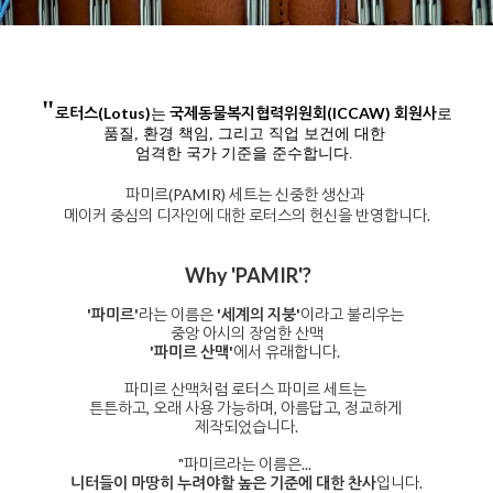
"
로터스(Lotus)
국제동물복지협력위원회(ICCAW) 회원사
는
로
품질, 환경 책임, 그리고 직업 보건에 대한
엄격한 국가 기준을 준수합니다.
파미르(PAMIR) 세트는 신중한 생산과
메이커 중심의 디자인에 대한 로터스의 헌신을 반영합니다.
Why 'PAMIR'?
'파미르'
라는 이름은
'세계의 지붕'
이라고 불리우는
중앙 아시의 장엄한 산맥
'파미르 산맥'
에서 유래합니다.
파미르 산맥처럼 로터스 파미르 세트는
튼튼하고, 오래 사용 가능하며, 아름답고, 정교하게
제작되었습니다.
"파미르라는 이름은...
니터들이 마땅히 누려야할 높은 기준에 대한 찬사
입니다.