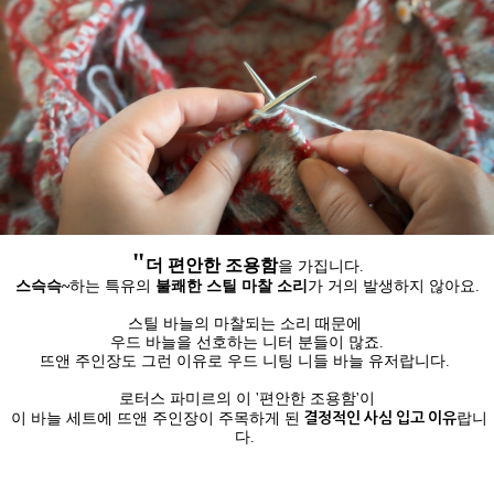
"
더 편안한 조용함
을 가집니다.
스슥슥~
하는 특유의
불쾌한 스틸 마찰 소리
가 거의 발생하지 않아요.
스틸 바늘의 마찰되는 소리 때문에
우드 바늘을 선호하는 니터 분들이 많죠.
뜨앤 주인장도 그런 이유로 우드 니팅 니들 바늘 유저랍니다.
로터스 파미르의 이 '편안한 조용함'이
결정적인 사심 입고 이유
이 바늘 세트에 뜨앤 주인장이 주목하게 된
랍니
다.