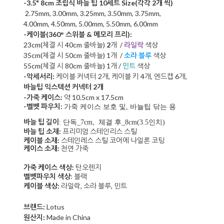
-3.5" 8cm 조립식 바늘 팁 10세트 Size(각각 2개 씩)
2.75mm, 3.00mm, 3.25mm, 3.50mm, 3.75mm,
4.00mm,
4.50mm, 5.00mm, 5.50mm, 6.00mm
-케이블
(3
60°
스위블 & 메모리 프리)
:
23cm(체결 시 40cm 줄바늘)
2
개 /
라일락
색상
35cm(체결 시 50cm 줄바늘) 1개 /
소라 블루
색상
55cm(체결 시 80cm 줄바늘) 1개 /
민트
색상
-악세서리:
케이블 커넥터
2개, 케이블
키 4개, 엔드캡 6개,
바늘팁 익스텍션 커넥터 2개
-가죽 케이스:
약 10.5cm x 17.5cm
-벨벳 파우치:
가죽 케이스 보호 및, 바늘팁 닦는 용
바늘 팁 길이
: 단독_7cm, 체결 후_8cm(3.5인치)
바늘 팁 소재:
프리미엄 스테인리스 스틸
케이블 소재:
스테인레스 스틸 코어에 나일론 코팅
케이스 소재:
천연 가죽
가죽 케이스 색상:
탄오렌지
벨벳파우치 색상
: 블랙
케이블 색상:
라일락, 소라 블루, 민트
브랜드:
Lotus
원산지:
Made in China