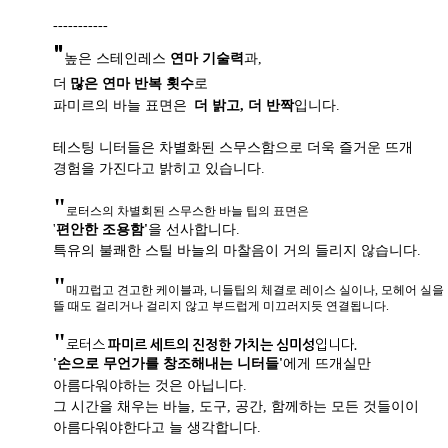
-----------
"
높은 스테인레스
연마 기술력
과,
더
많은 연마 반복 횟수
로
파미르의 바늘 표면은
더 밝고, 더 반짝
입니다.
테스팅 니터들은 차별화된 스무스함으로 더욱 즐거운 뜨개
경험을 가진다고 밝히고 있습니다.
"
로터스의 차별회된 스무스한 바늘 팁의 표면은
'
편안한 조용함'
을 선사합니다.
특유의 불쾌한 스틸 바늘의 마찰음이 거의 들리지 않습니다.
"
매끄럽고 견고한 케이블과, 니들팁의 체결로 레이스 실이나, 모헤어 실을
뜰 때도 걸리거나 걸리지 않고 부드럽게 미끄러지듯 연결됩니다.
"
로터스
파미르 세트의 진정한 가치는 심미성
입니다.
'손으로 무언가를 창조해내는 니터들'
에게 뜨개실만
아름다워야하는 것은 아닙니다.
그 시간을 채우는 바늘, 도구, 공간, 함께하는 모든 것들이이
아름다워야한다고 늘 생각합니다.