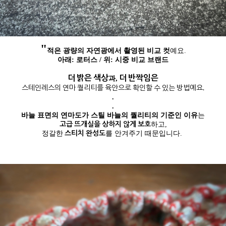
"
적은 광량의 자연광에서 촬영된 비교 컷
예요.
아래: 로터스 / 위: 시중 비교 브랜드
더 밝은 색상
더 반짝임은
과,
스테인레스의 연마 퀄리티를 육안으로 확인할 수 있는 방법예요.
.
.
바늘 표면의 연마도가 스틸 바늘의 퀄리티의 기준인 이유
는
고급 뜨개실을 상하지 않게 보호
하고,
스티치 완성도
정갈한
를 안겨주기 때문입니다.