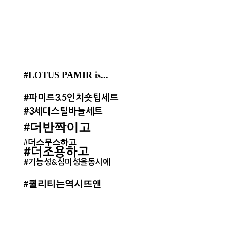
#LOTUS PAMIR is...
#파미르3.5인치숏팁세트
#3세대스틸바늘세트
#더반짝이고
#더스무스하고
#더조용하고
#기능성&심미성을동시에
#퀄리티는역시뜨앤