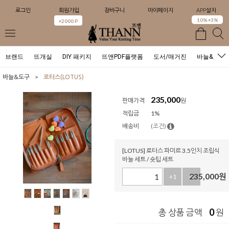
로그인
회원가입
장바구니
마이페이지
APP설치
0
10%+3%
+2000 P
브랜드
뜨개실
DIY 패키지
뜨앤PDF플랫폼
도서/매거진
바늘&도구
>
바늘&도구
로터스(LOTUS)
235,000
판매가격
원
적립금
1%
배송비
(조건)
[LOTUS] 로터스 파미르 3.5인치 조립식
바늘 세트 / 숏팁 세트
235,000
원
+1
-1
0
총 상품 금액
원