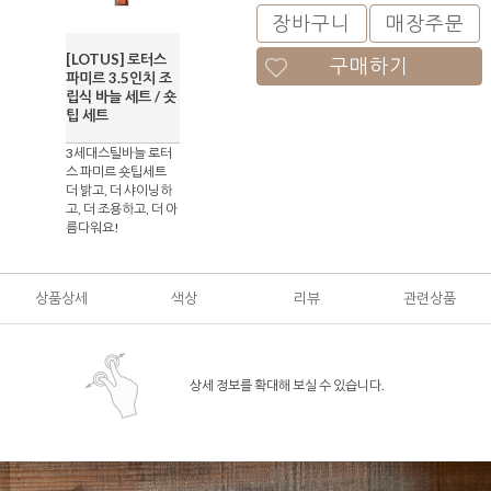
장바구니
매장주문
[LOTUS] 로터스
구매하기
파미르 3.5인치 조
립식 바늘 세트 / 숏
팁 세트
3세대스틸바늘 로터
스 파미르 숏팁세트
더 밝고, 더 샤이닝하
고, 더 조용하고, 더 아
름다워요!
상품상세
색상
리뷰
관련상품
상세 정보를 확대해 보실 수 있습니다.