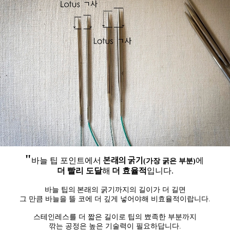
"
본래의 굵기
바늘 팁 포인트에서
에
(가장 굵은 부분)
더 빨리 도달
해
더 효율적
입니다.
바늘 팁의
본래의 굵기
까지의 길이가 더 길면
그 만큼 바늘을 뜰 코에
더 깊게
넣어야해 비효율적이랍니다.
스테인레스를 더 짧은 길이로 팁의 뾰족한 부분까지
깎는 공정은 높은 기술력이 필요하답니다.