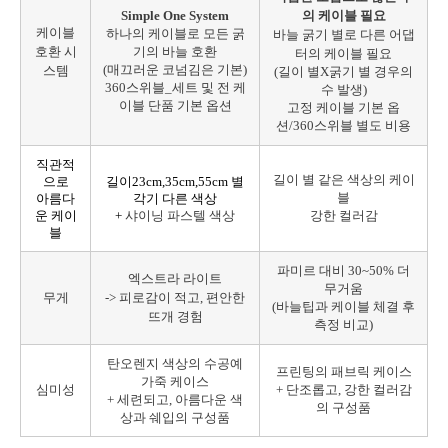
Simple One System
의 케이블 필요
케이블
하나의 케이블로 모든 굵
바늘 굵기 별로 다른 어댑
호환 시
기의 바늘 호환
터의 케이블 필요
(매끄러운 코넘김은 기본)
스템
(길이 별X굵기 별 경우의
360스위블_세트 및 전 케
수 발생)
이블 단품 기본 옵션
고정 케이블 기본 옵
션/360스위블 별도 비용
직관적
길이 별 같은 색상의 케이
으로
길이23cm,35cm,55cm 별
블
아름다
각기 다른 색상
운 케이
+
샤이닝 파스텔 색상
강한 컬러감
블
파미르 대비 30~50% 더
엑스트라 라이트
무거움
무게
-> 피로감이 적고, 편안한
(바늘팁과 케이블 체결 후
뜨개 경험
측정 비교)
탄오렌지 색상의 수공예
프린팅의 패브릭 케이스
가죽 케이스
심미성
+ 단조롭고, 강한 컬러감
+
세련되고, 아름다운 색
의 구성품
상과 쉐입의 구성품