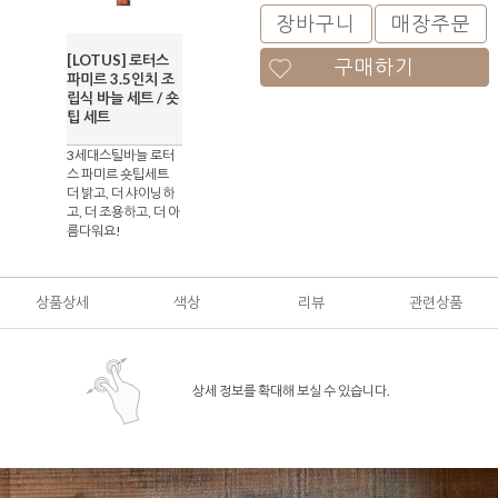
장바구니
매장주문
[LOTUS] 로터스
구매하기
파미르 3.5인치 조
립식 바늘 세트 / 숏
팁 세트
3세대스틸바늘 로터
스 파미르 숏팁세트
더 밝고, 더 샤이닝하
고, 더 조용하고, 더 아
름다워요!
상품상세
색상
리뷰
관련상품
상세 정보를 확대해 보실 수 있습니다.