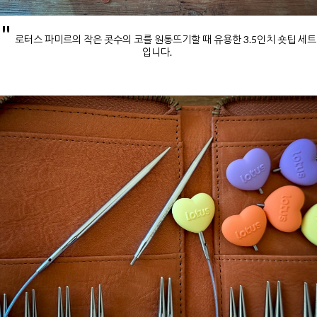
"
로터스 파미르의 작은 콧수의 코를 원통뜨기할 때 유용한 3.5인치 숏팁 세트
입니다.