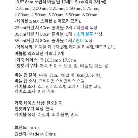
-3.5" 8cm 조립식 바늘 팁 10세트 Size(각각 2개 씩)
2.75mm, 3.00mm, 3.25mm, 3.50mm, 3.75mm,
4.00mm,
4.50mm, 5.00mm, 5.50mm, 6.00mm
-케이블
(3
60°
스위블 & 메모리 프리)
:
23cm(체결 시 40cm 줄바늘)
2
개 /
라일락
색상
35cm(체결 시 50cm 줄바늘) 1개 /
소라 블루
색상
55cm(체결 시 80cm 줄바늘) 1개 /
민트
색상
-악세서리:
케이블 커넥터
2개, 케이블
키 4개, 엔드캡 6개,
바늘팁 익스텍션 커넥터 2개
-가죽 케이스:
약 10.5cm x 17.5cm
-벨벳 파우치:
가죽 케이스 보호 및, 바늘팁 닦는 용
바늘 팁 길이
: 단독_7cm, 체결 후_8cm(3.5인치)
바늘 팁 소재:
프리미엄 스테인리스 스틸
케이블 소재:
스테인레스 스틸 코어에 나일론 코팅
케이스 소재:
천연 가죽
가죽 케이스 색상:
탄오렌지
벨벳파우치 색상
: 블랙
케이블 색상:
라일락, 소라 블루, 민트
브랜드:
Lotus
원산지:
Made in China