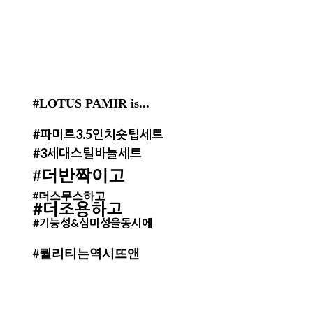
#LOTUS PAMIR is...
#파미르3.5인치숏팁세트
#3세대스틸바늘세트
#더반짝이고
#더스무스하고
#더조용하고
#기능성&심미성을동시에
#퀄리티는역시뜨앤