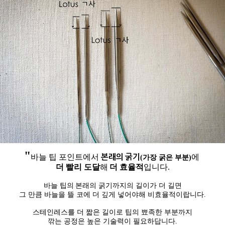
"
본래의 굵기
바늘 팁 포인트에서
에
(가장 굵은 부분)
더 빨리 도달
해
더 효율적
입니다.
바늘 팁의
본래의 굵기
까지의 길이가 더 길면
그 만큼 바늘을 뜰 코에
더 깊게
넣어야해 비효율적이랍니다.
스테인레스를 더 짧은 길이로 팁의 뾰족한 부분까지
깎는 공정은 높은 기술력이 필요하답니다.