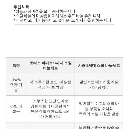
추천 니터:
*성능과 심미성을 모두 중시하는 니터
*스틸 바늘의 마찰음을 꺼려하는 우드 바늘 유저 니터
*더 편하고, 더 기능적이고, 즐거운 뜨개 시간을 원하는 니터
로터스 파미르/3세대 스틸
특징
시중 2세대 스틸 바늘세트
바늘세트
바늘팁
더 스무스한 표면, 더 밝은
일반적인 매끄러움과 밝
연마 기
색상, 더 반짝임
기와 광택감
술
스무스한 표면 연마로
일반적인 수준의 스틸 바
스틸 마
양손 바늘이 마찰될 때의
늘 부딪힘 소리와
찰음
특유의 불쾌한 스틸 소리
특유의 스틸 마찰음 발생
가 거의 없음
복잡한 조합으로 많은 수