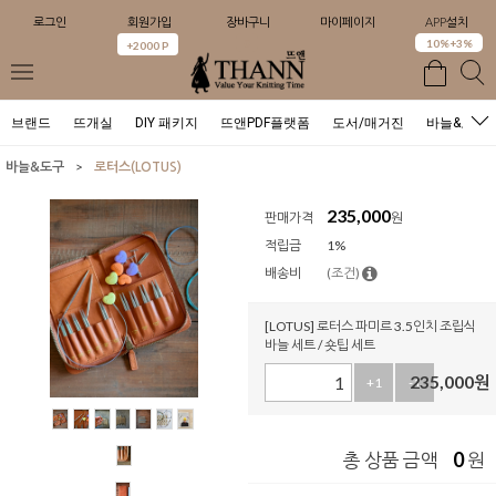
로그인
회원가입
장바구니
마이페이지
APP설치
0
10%+3%
+2000 P
브랜드
뜨개실
DIY 패키지
뜨앤PDF플랫폼
도서/매거진
바늘&도구
>
바늘&도구
로터스(LOTUS)
235,000
판매가격
원
적립금
1%
배송비
(조건)
[LOTUS] 로터스 파미르 3.5인치 조립식
바늘 세트 / 숏팁 세트
235,000
원
+1
-1
0
총 상품 금액
원