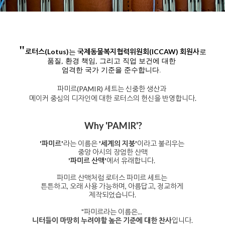
"
로터스(Lotus)
국제동물복지협력위원회(ICCAW) 회원사
는
로
품질, 환경 책임, 그리고 직업 보건에 대한
엄격한 국가 기준을 준수합니다.
파미르(PAMIR) 세트는 신중한 생산과
메이커 중심의 디자인에 대한 로터스의 헌신을 반영합니다.
Why 'PAMIR'?
'파미르'
라는 이름은
'세계의 지붕'
이라고 불리우는
중앙 아시의 장엄한 산맥
'파미르 산맥'
에서 유래합니다.
파미르 산맥처럼 로터스 파미르 세트는
튼튼하고, 오래 사용 가능하며, 아름답고, 정교하게
제작되었습니다.
"파미르라는 이름은...
니터들이 마땅히 누려야할 높은 기준에 대한 찬사
입니다.