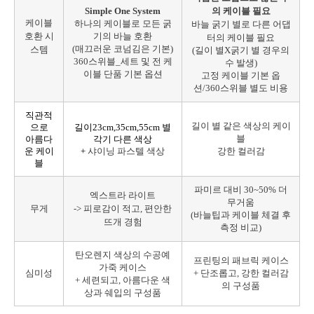
Simple One System
의 케이블 필요
케이블
하나의 케이블로 모든 굵
바늘 굵기 별로 다른 어댑
호환 시
기의 바늘 호환
터의 케이블 필요
(매끄러운 코넘김은 기본)
스템
(길이 별X굵기 별 경우의
360스위블_세트 및 전 케
수 발생)
이블 단품 기본 옵션
고정 케이블 기본 옵
션/360스위블 별도 비용
직관적
길이 별 같은 색상의 케이
으로
길이23cm,35cm,55cm 별
블
아름다
각기 다른 색상
운 케이
+
샤이닝 파스텔 색상
강한 컬러감
블
파미르 대비 30~50% 더
엑스트라 라이트
무거움
무게
-> 피로감이 적고, 편안한
(바늘팁과 케이블 체결 후
뜨개 경험
측정 비교)
탄오렌지 색상의 수공예
프린팅의 패브릭 케이스
가죽 케이스
심미성
+ 단조롭고, 강한 컬러감
+
세련되고, 아름다운 색
의 구성품
상과 쉐입의 구성품