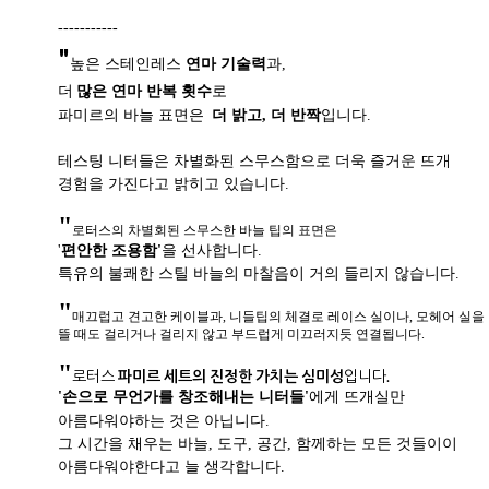
-----------
"
높은 스테인레스
연마 기술력
과,
더
많은 연마 반복 횟수
로
파미르의 바늘 표면은
더 밝고, 더 반짝
입니다.
테스팅 니터들은 차별화된 스무스함으로 더욱 즐거운 뜨개
경험을 가진다고 밝히고 있습니다.
"
로터스의 차별회된 스무스한 바늘 팁의 표면은
'
편안한 조용함'
을 선사합니다.
특유의 불쾌한 스틸 바늘의 마찰음이 거의 들리지 않습니다.
"
매끄럽고 견고한 케이블과, 니들팁의 체결로 레이스 실이나, 모헤어 실을
뜰 때도 걸리거나 걸리지 않고 부드럽게 미끄러지듯 연결됩니다.
"
로터스
파미르 세트의 진정한 가치는 심미성
입니다.
'손으로 무언가를 창조해내는 니터들'
에게 뜨개실만
아름다워야하는 것은 아닙니다.
그 시간을 채우는 바늘, 도구, 공간, 함께하는 모든 것들이이
아름다워야한다고 늘 생각합니다.