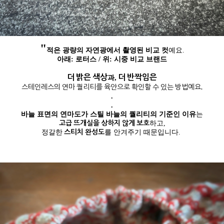
"
적은 광량의 자연광에서 촬영된 비교 컷
예요.
아래: 로터스 / 위: 시중 비교 브랜드
더 밝은 색상
더 반짝임은
과,
스테인레스의 연마 퀄리티를 육안으로 확인할 수 있는 방법예요.
.
.
바늘 표면의 연마도가 스틸 바늘의 퀄리티의 기준인 이유
는
고급 뜨개실을 상하지 않게 보호
하고,
스티치 완성도
정갈한
를 안겨주기 때문입니다.