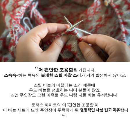
"
더 편안한 조용함
을 가집니다.
스슥슥~
하는 특유의
불쾌한 스틸 마찰 소리
가 거의 발생하지 않아요.
스틸 바늘의 마찰되는 소리 때문에
우드 바늘을 선호하는 니터 분들이 많죠.
뜨앤 주인장도 그런 이유로 우드 니팅 니들 바늘 유저랍니다.
로터스 파미르의 이 '편안한 조용함'이
결정적인 사심 입고 이유
이 바늘 세트에 뜨앤 주인장이 주목하게 된
랍니
다.