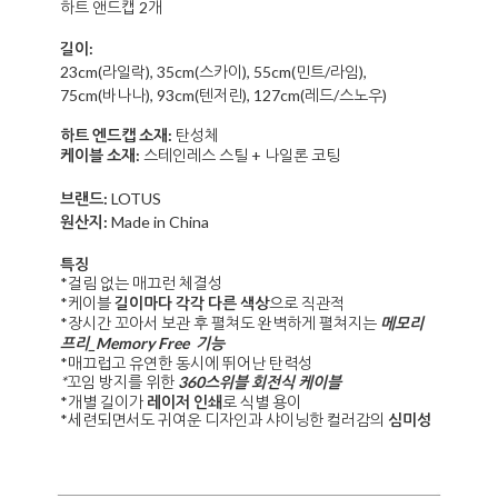
하트 앤드캡 2개
길이:
23cm(라일락), 35cm(스카이), 55cm(민트/라임),
75cm(바나나), 93cm(텐저린), 127cm(레드/스노우)
하트 엔드캡 소재:
탄성체
케이블 소재:
스테인레스 스틸 + 나일론 코팅
브랜드:
LOTUS
원산지:
Made in China
특징
*걸림 없는 매끄런 체결성
*
케이블
길이마다 각각 다른 색상
으로 직관적
*장시간 꼬아서 보관 후 펼쳐도 완벽하게 펼쳐지는
메모리
프리_Memory Free 기능
*
매끄럽고 유연한 동시에 뛰어난 탄력성
*
꼬임 방지를 위한
360스위블 회전식 케이블
*개별 길이가
레이저 인쇄
로 식별 용이
*세련되면서도 귀여운 디자인과 샤이닝한 컬러감의
심미성