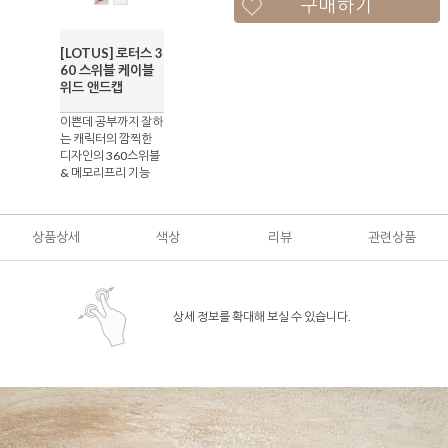
구매하기
[LOTUS] 로터스 3
60 스위블 케이블
위드 앤드캡
이쁜데 공부까지 잘하
는 캐릭터의 깜찍한
디자인의 360스위블
& 메모리프리 기능
상품상세
색상
리뷰
관련상품
상세 정보를 확대해 보실 수 있습니다.