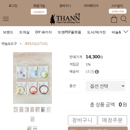
로그인
회원가입
장바구니
마이페이지
APP설치
0
10%+3%
+2000 P
브랜드
뜨개실
DIY 패키지
뜨앤PDF플랫폼
도서/매거진
바늘&도구
>
바늘&도구
로터스(LOTUS)
14,300
판매가격
원
적립금
1%
배송비
(조건)
옵션
0
총 상품 금액
원
장바구니
매장주문