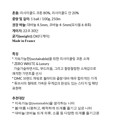
혼용:
리사이클드 코튼 80%, 리사이클드 얀 20%
중량 및 길이:
1 ball / 100g, 250m
권장 바늘:
대바늘 4.5mm, 코바늘 4-5mm(모사용 6-8호)
게이지:
22코 30단
굵기
(weight)
:
DK(디케이)
Made in France
특징
* 지속가능한(sustainable)을 위한 리사이클링 코튼 소재
* ZERO WASTE & Luxury
가슬가슬하면서도, 부드러움, 그리고 찰랑찰랑한 소재감으로
쾌적한 가먼트를 선사
* DMC 브랜드 파워로 퀄러티와 중량 대비 매우 합리적인 가격
* 튜브사의 형태로 가벼운 무게감과 완성도 있는 스티치 및 패턴
표현력
추천대상
* 지속가능성(sustainable)을 생각하는 니터
* 봄/여름 시원하고, 쾌적하게 뜨개를 즐기고 싶은 니터
* 대바늘/코바늘 뜨개 의류, 소품 등 다양한 뜨개를 즐기고픈