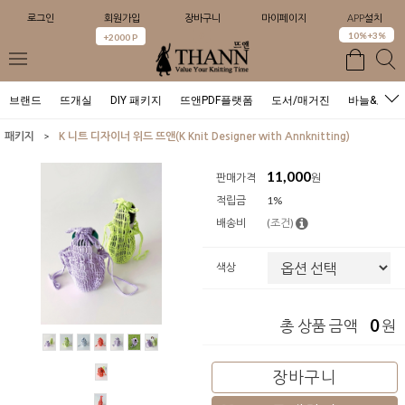
로그인
회원가입
장바구니
마이페이지
APP설치
0
10%+3%
+2000 P
브랜드
뜨개실
DIY 패키지
뜨앤PDF플랫폼
도서/매거진
바늘&도구
>
패키지
K 니트 디자이너 위드 뜨앤(K Knit Designer with Annknitting)
11,000
판매가격
원
적립금
1%
배송비
(조건)
색상
0
총 상품 금액
원
장바구니