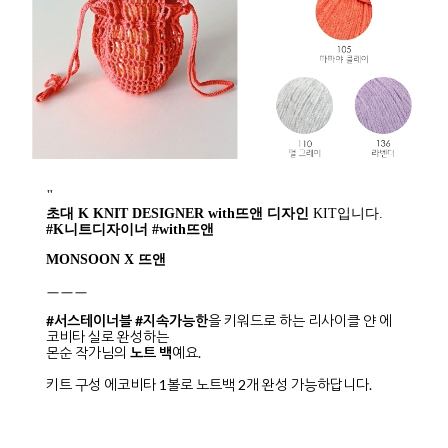
"
초대 K KNIT DESIGNER with뜨앤 디자인
KIT입니다.
#K니트디자이너 #with뜨앤
MONSOON X 뜨앤
ㅡㅡㅡ
#서스테이너블 #지속가능한
을 키워드로 하는 리사이클 얀 에
코비타 실로 완성하는
몬순 작가님의
노트 백
예요.
키트 구성 에코비타 1볼로 노트백 2개 완성 가능하답니다.