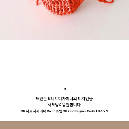
"
뜨앤은 K니트디자이너의 디자인을
서포팅&응원합니다.
#K니트디자이너 #with뜨앤 #Kknitdesigner #withTHANN