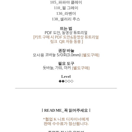
105_파파야 클레이
110_펄 그레이
136_라벤더
138_셀러리 주스
뜨는 법
PDF 도안, 동영상 튜토리얼
[키트 구매 시 PDF 도안&동영상 튜토리얼
링크 QR 자동 동봉 ]
권장 바늘
코바늘 5/0호(3.0mm)
모사용
[별도구매]
필요 도구
돗바늘, 가위, 마커
[별도구매]
Level
◆◆◇◇◇
ㅣREAD ME_꼭 읽어주세요ㅣ
*협업 K 니트 디자이너에게
판매 수수료가 정산됩니다.