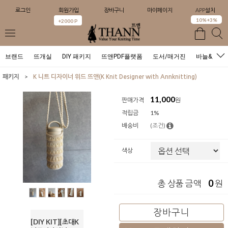
로그인
회원가입
장바구니
마이페이지
APP설치
0
10%+3%
+2000 P
브랜드
뜨개실
DIY 패키지
뜨앤PDF플랫폼
도서/매거진
바늘&도구
>
패키지
K 니트 디자이너 위드 뜨앤(K Knit Designer with Annknitting)
11,000
판매가격
원
적립금
1%
배송비
(조건)
색상
0
총 상품 금액
원
장바구니
[DIY KIT][초대K