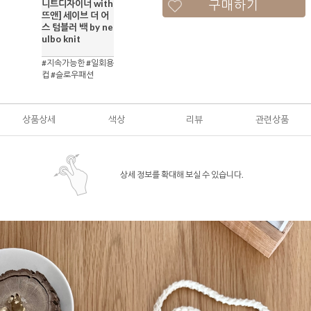
구매하기
니트디자이너 with
뜨앤] 세이브 더 어
스 텀블러 백 by ne
ulbo knit
#지속가능한 #일회용
컵 #슬로우패션
상품상세
색상
리뷰
관련상품
상세 정보를 확대해 보실 수 있습니다.