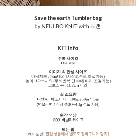
Save the earth Tumbler bag
by NEULBO KNIT
with 뜨앤
KIT Info
수록 사이즈
One size
이미지 속 완성 사이즈
바닥지름 : 7cm내외 (시작코수로 조절가능)
높이: 17cm내외 (무늬반복 단 수에 따라 조절가능)
크로스 끈 : 102cm 내외
실 소요량
디엠씨_에코비타_
100g/250m
* 1볼
(텀블러백 1개당 총30~40g 정도 사용)
원작 색상
003_바닐라케이크
뜨는 법
[관련 상품에서 별도로 장바구니에 담기]
PDF 도안