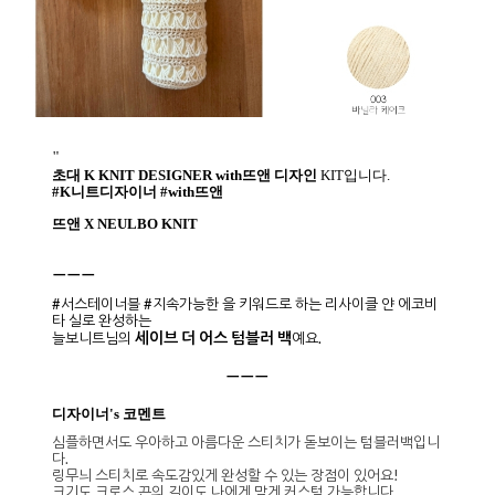
"
초대 K KNIT DESIGNER with뜨앤 디자인
KIT입니다.
#K니트디자이너 #with뜨앤
뜨앤 X NEULBO KNIT
ㅡㅡㅡ
#서스테이너블 #지속가능한 을 키워드로 하는 리사이클 얀 에코비
타 실로 완성하는
세이브 더 어스 텀블러 백
늘보니트님의
예요.
ㅡㅡㅡ
디자이너's 코멘트
심플하면서도 우아하고 아름다운 스티치가 돋보이는 텀블러백입니
다.
링무늬 스티치로 속도감있게 완성할 수 있는 장점이 있어요!
크기도 크로스 끈의 길이도 나에게 맞게 커스텀 가능합니다.