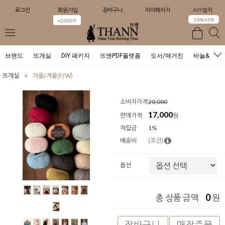
로그인
회원가입
장바구니
마이페이지
APP설치
0
10%+3%
+2000 P
브랜드
뜨개실
DIY 패키지
뜨앤PDF플랫폼
도서/매거진
바늘&도구
>
뜨개실
가을/겨울(F/W)
소비자가격
20,000
17,000
판매가격
원
적립금
1%
배송비
(조건)
옵션
0
총 상품 금액
원
장바구니
매장주문