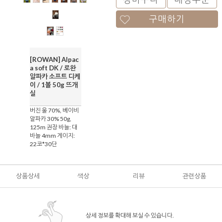
구매하기
[ROWAN] Alpac
a soft DK / 로완
알파카 소프트 디케
이 / 1볼 50g 뜨개
실
버진 울 70%, 베이비
알파카 30% 50g,
125m 권장 바늘: 대
바늘 4mm 게이지:
22코*30단
상품상세
색상
리뷰
관련상품
상세 정보를 확대해 보실 수 있습니다.