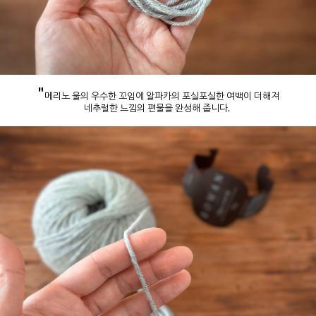
"
메리노 울의 우수한 꼬임에 알파카의 포실포실한 여백이 더해져
네추럴한 느낌의 편물을 완성해 줍니다.