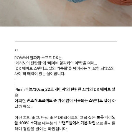
"
ROWAN
알파카 소프트 DK
는
'메리노의 탄탄함'에 '베이비 알파카의 여백'을 더해...
'DK 웨이트 스탠다드 실의 익숙함'을 넘어서는 '미묘한 늬앙스의
차이'
의 매력
이 있는 실이랍니다.
.
.
'4mm 바늘/10cm_22코 게이지'의 탄탄한 꼬임의 DK 웨이트 실
은
손뜨개 프로젝트 중 가장 많이 사용되는 스탠다드 실
어쩌면
이 아
닐까 해요.
보통 메리노
이런 꼬임 좋고, 탄성 좋은 DK웨이트의 고급 실은
울 100% 소재
브
랜
드들에서 기본 라인
로 대부분의
으로 출시를
하며 경합을 벌이는 라인입니다.