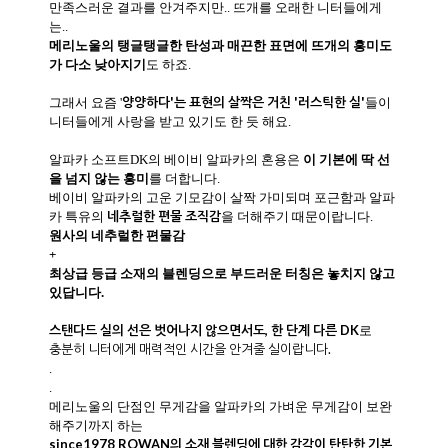
만족스러운 결과를 안겨주지만..
뜨개를 오래한 니터들에게
는..
메리노울의 탱글탱글한 탄성과 매끈한 표면에 뜨개의 흥미도
가 다소 낮아지기
도 하죠.
양양하다'는 표현의 살짝은 거친 '러스틱한 실'
그래서 요즘 '
들이
니터들에게 사랑을 받고 있기도 한 듯 해요.
알파카 소프트DK의
베이비 알파카의 혼용은
이 기본에 딱 선
을 넘지 않는 흥미
를 더합니다.
베이비 알파카의 고운 기모감이 살짝 가미되며 포근함과 알파
네추럴한 편물 조직감
카 특유의
을 더해주기 때문이랍니다.
원사의 네추럴한 편물감
+
최상급 등급 소재의 블렌딩으로 부드러운 터칭은 놓치지 않고
있답니다.
스탠다드 실의 선은 벗어나지 않으면서도, 한 단계 다른 DK
로
충분히 니터에게 매력적인 시간을 안겨줄 실이랍니다.
.
.
메리노울의 단점인 무게감을 알파카의 가벼운 무게감이 보완
해주기까지 하는
since1978 ROWAN의 소재 블렌딩에 대한 감각이 탄탄한 기본