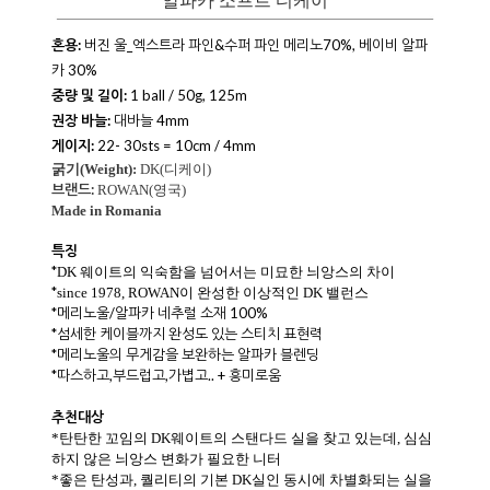
알파카 소프트 디케이
혼용:
버진 울_
엑스트라 파인&수퍼 파인 메리노
70%, 베이비 알파
카 30%
중량 및 길이:
1 ball / 50g, 125m
권장 바늘:
대바늘 4mm
게이지:
22- 30sts = 10cm / 4mm
굵기(Weight):
DK(디케이)
브랜드:
ROWAN(영국)
Made in Romania
특징
*
DK 웨이트의
익숙함을 넘어서는 미묘한 늬앙스의 차이
*
since 1978, ROWAN이 완성한 이상적인 DK 밸런스
*메리노울/알파카 네추럴 소재 100%
*섬세한 케이블까지 완성도 있는 스티치 표현력
*메리노울의 무게감을 보완하는 알파카 블렌딩
*따스하고,부드럽고,가볍고.. + 흥미로움
추천대상
*탄탄한 꼬임의 DK웨이트의 스탠다드 실을 찾고 있는데, 심심
하지 않은 늬앙스 변화가 필요한 니터
*좋은 탄성과, 퀄리티의 기본 DK실인 동시에 차별화되는 실을