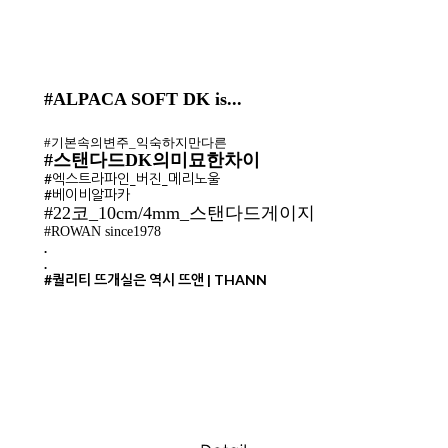
#ALPACA SOFT DK is...
#기본속의변주_익숙하지만다른
#스탠다드DK의미묘한차이
#엑스트라파인_버진_메리노울
#베이비알파카
#22코_10cm/4mm_스탠다드게이지
#ROWAN since1978
.
.
#퀄리티 뜨개실은 역시 뜨앤 | THANN