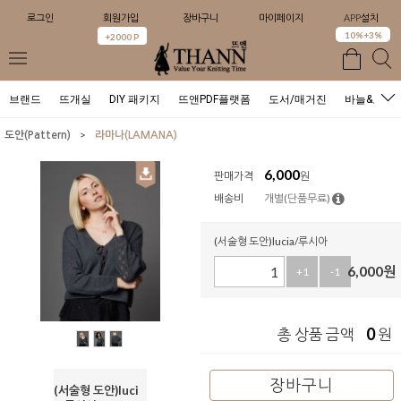
로그인
회원가입
장바구니
마이페이지
APP설치
0
10%+3%
+2000 P
브랜드
뜨개실
DIY 패키지
뜨앤PDF플랫폼
도서/매거진
바늘&도구
>
도안(Pattern)
라마나(LAMANA)
6,000
판매가격
원
배송비
개별(단품무료)
(서술형 도안)lucia/루시아
6,000
원
+1
-1
0
총 상품 금액
원
장바구니
(서술형 도안)luci