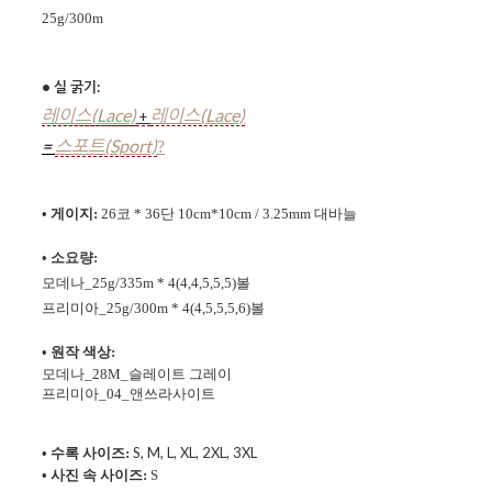
25g
/
300m
• 실 굵기:
레이스(Lace)
레이스(Lace)
+
=
스포트(Sport)
?
• 게이지:
26코 * 36단 10cm*10cm / 3.25mm 대바늘
• 소요량:
모데나_25g
/335m
* 4(4,4,5,5,5)볼
프리미아_25g/300m * 4(4,5,5,5,6)볼
• 원작 색상:
모데나_28M
_슬레이트 그레이
프리미아_04_앤쓰라사이트
S, M, L, XL, 2XL, 3XL
• 수록 사이즈:
• 사진 속 사이즈:
S