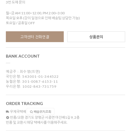
3번 도매 문의
월~금 AM 11:00~12:00, PM 2:00~3:00
목요일 오후 (강의 일정으로 인해 배송팀 상담만 가능)
토요일 / 공휴일 OFF
고객센터 전화연결
상품문의
BANK ACCOUNT
예금주 : 최수영(뜨앤)
국민은행: 543001-01-344522
농협은행: 301-0087-6153-11
우리은행: 1002-843-731759
ORDER TRACKING
우체국택배
배송위치조회
반품/교환
경기도 양평군 서종면 마진배1길 9, 2층
반품 및 교환시 해당 택배사를 이용해주세요.