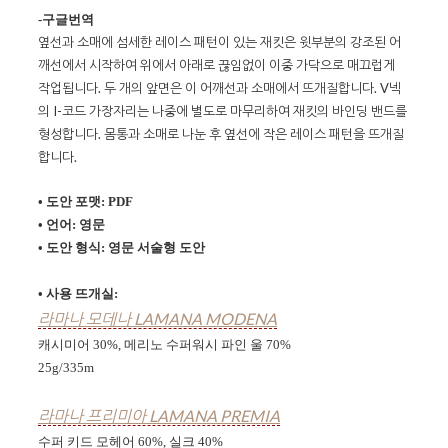
-구글번역
옆선과 소매에 섬세한 레이스 패턴이 있는 재킷은 윗부분의 강조된 어
깨선에서 시작하여 위에서 아래로 끊임없이 이중 가닥으로 매끄럽게
작업됩니다. 두 개의 앞면은 이 어깨선과 소매에서 뜨개질합니다. V넥
의 I-코드 가장자리는 나중에 별도로 마무리하여 재킷의 바인딩 밴드를
형성합니다. 몸통과 소매로 나눈 후 옆선에 작은 레이스 패턴을 뜨개질
합니다.
• 도안 포맷: PDF
• 언어: 영문
• 도안 형식:
영문 서술형 도안
• 사용 뜨개실:
라마나 모데나 LAMANA MODENA
캐시미어 30%, 메리노 수퍼워시 파인 울 70%
25g
/
335m
라마나 프리미아 LAMANA PREMIA
수퍼 키드 모헤어 60%, 실크 40%