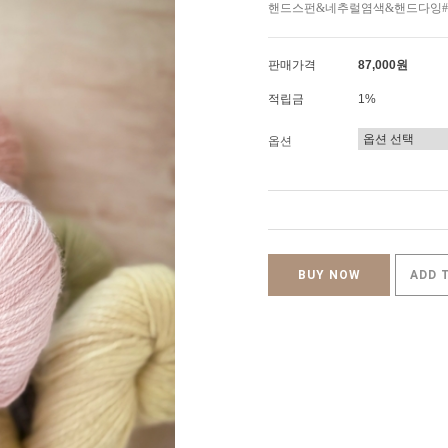
핸드스펀&네추럴염색&핸드다잉#오
판매가격
87,000원
적립금
1%
옵션
BUY NOW
ADD 