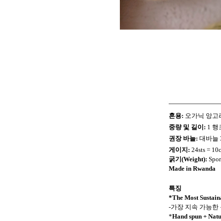
혼용:
오가닉
앙고라
중량 및 길이:
1 행크
권장 바늘:
대바늘 3
게이지:
24sts = 10
굵기(Weight):
Spo
Made in Rwanda
특징
*The Most Sustain
-가장 지속 가능한
*
Hand spun + Natu