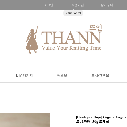
로그인
회원가입
장바구니
2,000WON
DIY 패키지
왕초보
도서/간행물
[Handspun Hope] Organic A
드 / 1타래 100g 뜨개실