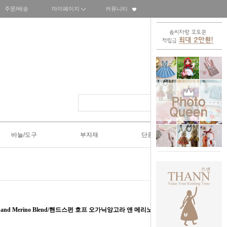
주문/배송
마이페이지
커뮤니티
바늘/도구
부자재
단종SALE50%
ngora and Merino Blend/핸드스펀 호프 오가닉앙고라 앤 메리노 블렌