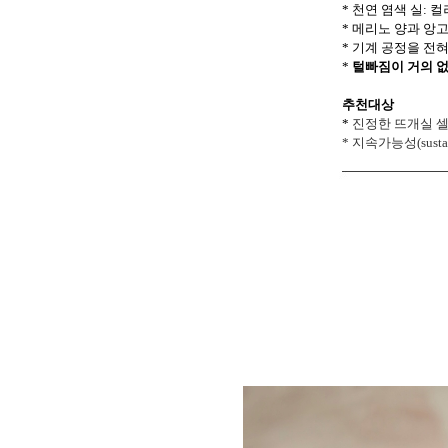
* 천연 염색 실: 
* 메리노 양과 앙
* 기계 공정을 전
*
털빠짐이 거의 
추천대상
*
진정한 뜨개실 
*
지속가능성(sust