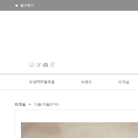
즐겨찾기
뜨앤PDF플랫폼
브랜드
뜨개실
뜨개실
>
가을/겨울(F/W)