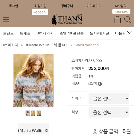
로그인
회원가입
장바구니
마이페이지
APP설치
0
10%+3%
+2000 P
브랜드
뜨개실
DIY 패키지
뜨앤PDF플랫폼
도서/매거진
바늘&도구
>
>
DIY 패키지
#Marie Wallin 도서 별 KIT
Westmorland
소비자가격
288,000
252,000
판매가격
원
적립금
1%
배송비
(조건)
사이즈
색상
(Marie Wallin KI
0
총 상품 금액
원