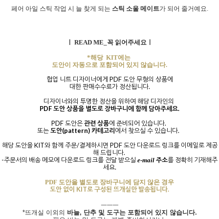
페어 아일 스틱 작업
시 늘 찾게 되는
스틱 소울 메이트
가 되어 줄거예요.
ㅣ READ ME_꼭 읽어주세요ㅣ
*해당 KIT에는
도안이 자동으로 포함되어 있지 않습니다.
협업 니트 디자이너에게 PDF 도안 무형의 상품에
대한 판매수수료가 정산됩니다.
디자이너와의 투명한 정산을 위하여 해당 디자인의
PDF 도안 상품을 별도로 장바구니에 함께 담아주세요.
PDF 도안은
관련 상품
에 준비되어 있습니다.
또는
도안(pattern)
카테고리
에서 찾으실 수 있습니다.
해당 도안을 KIT와 함께 주문/결제하시면 PDF 도안 다운로드 링크를 이메일로 제공
해 드립니다.
-주문서의 배송 메모에 다운로드 링크를 전달 받으실
주소
를 정확히 기재해주
e-mail
세요.
PDF 도안을 별도로 장바구니에 담지 않은 경우
도안 없이 KIT로 구성된 뜨개실만 발송됩니다.
ㅡㅡㅡ
*
뜨개실 이외의
바늘,
단추 및 도구는
포함되어 있지 않습니다.