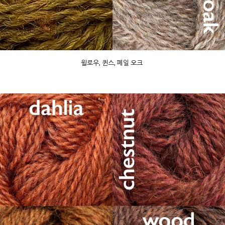
윌로우, 퀸스, 페일 오크