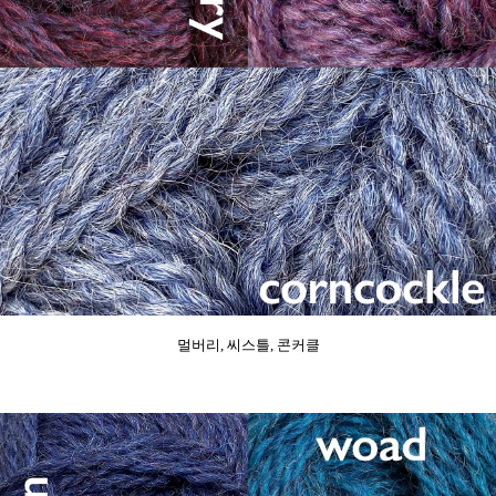
멀버리, 씨스틀, 콘커클