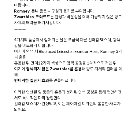
더합니다.
Romney_롬니 종
은 내구성과 윤기를 부여합니다.
Zwartbles_즈와르트
는 탄성과 바운싱을 더해 가공되지 않은 양모
자체의 매력을 배가시킵니다.
ㅡㅡㅡ
4가지의 품종에서 얻어지는 울은 조금씩 다른 컬러감 텍스처, 광택
감을 미묘하게 더합니다.
여기에 염색 시 Bluefaced Leicester, Exmoor Horn, Romney 3가
지 울을
혼용한 뒤 먼저12가지 색상으로 염색 공정을 1차적으로 거친 뒤
여기에
염색되지 않은
Zwartbles를 혼용
해 양모 자체의 컬러를 더
해
빈티지한 멜란지 효과
를 만들어냅니다.
이러한 엄선된 양 품종의 혼용과 분리된 염색 공정을 통해 편안하면
서도 독보적인 마리 왈린만의
컬러감 텍스처가 완성되고, 이는 페어아일 디자인의 훌륭한 재료가
되어요.