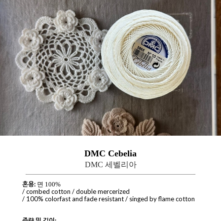
DMC Cebelia
DMC 세벨리아
혼용:
면 100%
/ combed cotton / double mercerized
/ 100% colorfast and fade resistant / singed by flame cotton
중량 및 길이: