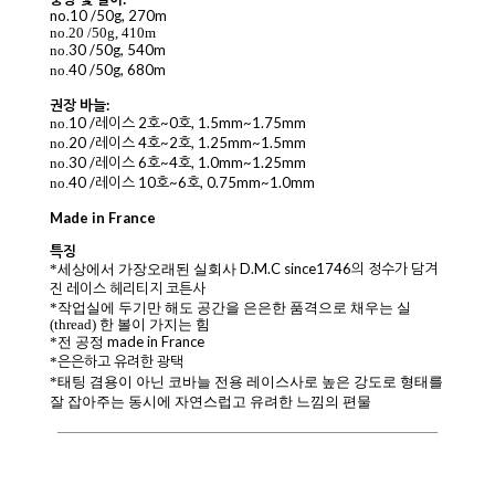
no.10 /50g, 270m
no.20 /50g, 410m
30 /50g, 540m
no.
40 /50g, 680m
no.
권장 바늘:
10 /레이스 2호~0호, 1.5mm~1.75mm
no.
20 /레이스 4호~2호, 1.25mm~1.5mm
no.
30 /레이스 6호~4호, 1.0mm~1.25mm
no.
40 /레이스 10호~6호, 0.75mm~1.0mm
no.
Made in France
특징
D.M.C since1746의 정수가 담겨
*
세상에서 가장오래된 실회사
진 레이스 헤리티지 코튼사
*작업실에 두기만 해도 공간을 은은한 품격으로 채우는 실
(thread) 한 볼이 가지는 힘
made in France
*
전 공정
은은하고 유려한 광택
*
*태팅 겸용이 아닌 코바늘 전용 레이스사로 높은 강도로 형태를
잘 잡아주는 동시에 자연스럽고 유려한 느낌의 편물