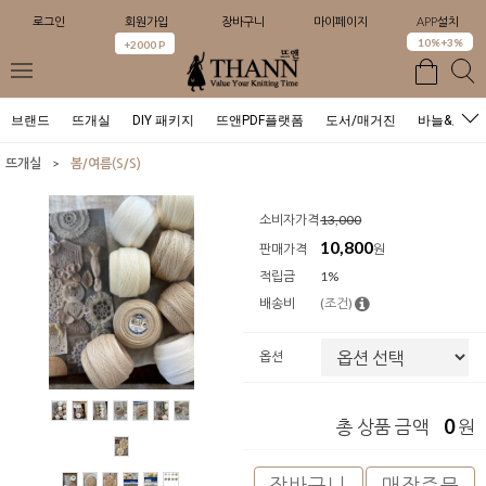
로그인
회원가입
장바구니
마이페이지
APP설치
0
10%+3%
+2000 P
브랜드
뜨개실
DIY 패키지
뜨앤PDF플랫폼
도서/매거진
바늘&도구
>
뜨개실
봄/여름(S/S)
소비자가격
13,000
10,800
판매가격
원
적립금
1%
배송비
(조건)
옵션
0
총 상품 금액
원
장바구니
매장주문