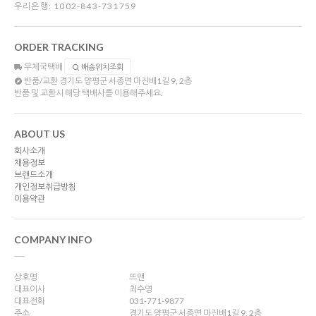
우리은행: 1002-843-731759
ORDER TRACKING
우체국택배
배송위치조회
반품/교환
경기도 양평군 서종면 마진배1길 9, 2층
반품 및 교환시 해당 택배사를 이용해주세요.
ABOUT US
회사소개
채용정보
브랜드소개
개인정보취급방침
이용약관
COMPANY INFO
상호명
뜨앤
대표이사
최수영
대표전화
031-771-9877
주소
경기도 양평군 서종면 마진배1길 9, 2층