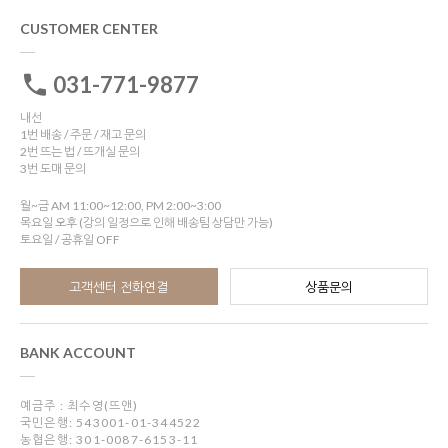
CUSTOMER CENTER
031-771-9877
내선
1번 배송 / 주문 / 재고 문의
2번 뜨는 법 / 뜨개실 문의
3번 도매 문의
월~금 AM 11:00~12:00, PM 2:00~3:00
목요일 오후 (강의 일정으로 인해 배송팀 상담만 가능)
토요일 / 공휴일 OFF
고객센터 전화연결
상품문의
BANK ACCOUNT
예금주 : 최수영(뜨앤)
국민은행: 543001-01-344522
농협은행: 301-0087-6153-11