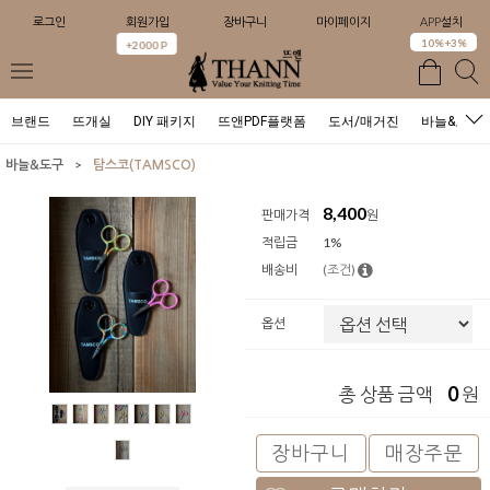
로그인
회원가입
장바구니
마이페이지
APP설치
0
10%+3%
+2000 P
브랜드
뜨개실
DIY 패키지
뜨앤PDF플랫폼
도서/매거진
바늘&도구
>
바늘&도구
탐스코(TAMSCO)
8,400
판매가격
원
적립금
1%
배송비
(조건)
옵션
0
총 상품 금액
원
장바구니
매장주문