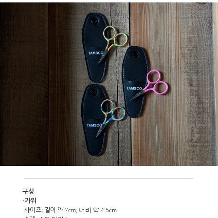
구성
-가위
사이즈:
길이
약
7cm, 너비 약 4.5cm