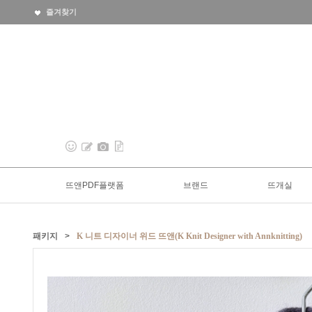
즐겨찾기
뜨앤PDF플랫폼
브랜드
뜨개실
패키지
>
K 니트 디자이너 위드 뜨앤(K Knit Designer with Annknitting)