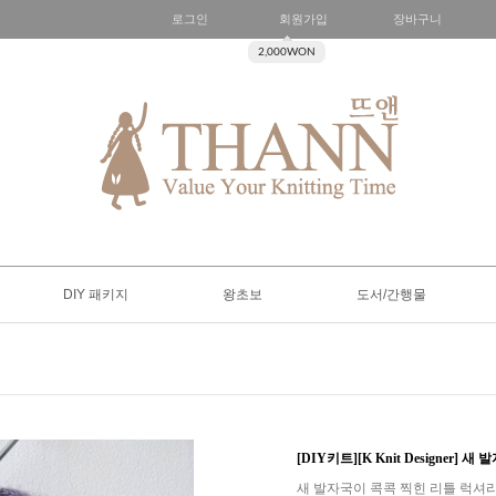
로그인
회원가입
장바구니
2,000WON
DIY 패키지
왕초보
도서/간행물
[DIY키트][K Knit Designer]
새 발자국이 콕콕 찍힌 리틀 럭셔