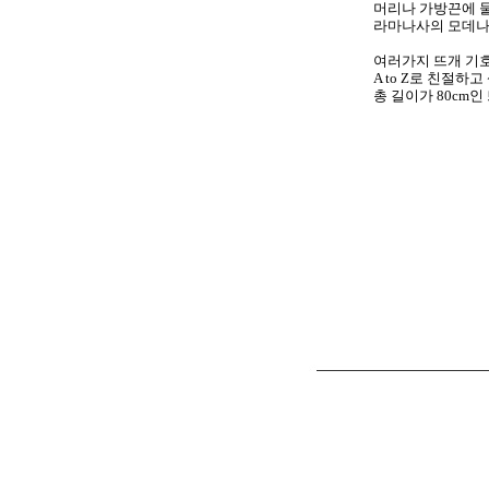
머리나 가방끈에 
라마나사의 모데나
여러가지 뜨개 기
A to Z
로 친절하고
총 길이가 8
0cm
인