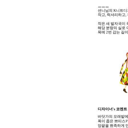
ㅡㅡㅡ
션니님의 K니트디자이
작고, 럭셔리하고,
작은 새 발자국이 
해당 분량의 실로 
목에 2번 감는 길
디자이너's 코멘트
바닷가의 모래밭에
폭이 좁은 쁘띠스카
양끝을 뾰족하게 