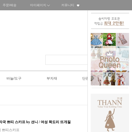
주문/배송
마이페이지
커뮤니티
바늘/도구
부자재
단종SALE50%
 새 발자국 쁘띠 스카프 by 션니 / 여성 목도리 뜨개질
리 쁘띠스카프