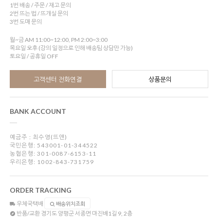
1번 배송 / 주문 / 재고 문의
2번 뜨는 법 / 뜨개실 문의
3번 도매 문의
월~금 AM 11:00~12:00, PM 2:00~3:00
목요일 오후 (강의 일정으로 인해 배송팀 상담만 가능)
토요일 / 공휴일 OFF
고객센터 전화연결
상품문의
BANK ACCOUNT
예금주 : 최수영(뜨앤)
국민은행: 543001-01-344522
농협은행: 301-0087-6153-11
우리은행: 1002-843-731759
ORDER TRACKING
우체국택배
배송위치조회
반품/교환
경기도 양평군 서종면 마진배1길 9, 2층