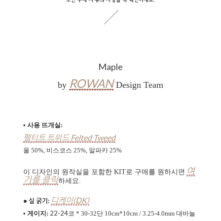
Maple
ROWAN
by
Design Team
• 사용 뜨개실:
펠티트 트위드 Felted Tweed
울 50%, 비스코스 25%, 알파카 25%
여
이 디자인의 원작실을 포함한 KIT로 구매를 원하시면
기를 클릭
하세요.
디케이(DK)
• 실 굵기:
22-24
•
게이지:
코
* 30-32
단
10cm*10cm
/ 3.25-4.0mm 대바늘