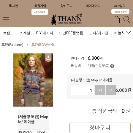
로그인
회원가입
장바구니
마이페이지
APP설치
0
10%+3%
+2000 P
브랜드
뜨개실
DIY 패키지
뜨앤PDF플랫폼
도서/매거진
바늘&도구
>
도안(Pattern)
로완(ROWAN)
6,000
판매가격
원
배송비
개별(단품무료)
(서술형 도안) Maple/ 메이플
6,000
원
+1
-1
0
총 상품 금액
원
(서술형 도안) Map
le/ 메이플
장바구니
[ROWAN][Felted