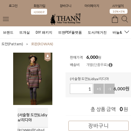
로그인
회원가입
장바구니
마이페이지
APP설치
0
10%+3%
+2000 P
브랜드
뜨개실
DIY 패키지
뜨앤PDF플랫폼
도서/매거진
바늘&도구
>
도안(Pattern)
로완(ROWAN)
6,000
판매가격
원
배송비
개별(단품무료)
(서술형 도안)Lidiya/리디야
6,000
원
+1
-1
0
총 상품 금액
원
(서술형 도안)Lidiy
a/리디야
장바구니
[ROWAN][Felted