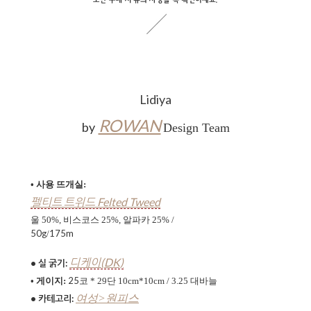
Lidiya
ROWAN
by
Design Team
• 사용 뜨개실:
펠티트 트위드 Felted Tweed
울 50%, 비스코스 25%, 알파카 25% /
50g
175m
/
디케이(DK)
• 실 굵기:
25
•
게이지:
코
* 29
단
10cm*10cm
/ 3.25 대바늘
여성>원피스
• 카테고리: