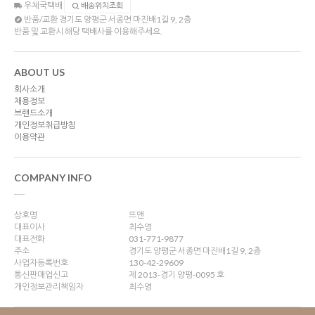
우체국택배
배송위치조회
반품/교환
경기도 양평군 서종면 마진배1길 9, 2층
반품 및 교환시 해당 택배사를 이용해주세요.
ABOUT US
회사소개
채용정보
브랜드소개
개인정보취급방침
이용약관
COMPANY INFO
상호명
뜨앤
대표이사
최수영
대표전화
031-771-9877
주소
경기도 양평군 서종면 마진배1길 9, 2층
사업자등록번호
130-42-29609
통신판매업신고
제 2013-경기 양평-0095 호
개인정보관리책임자
최수영