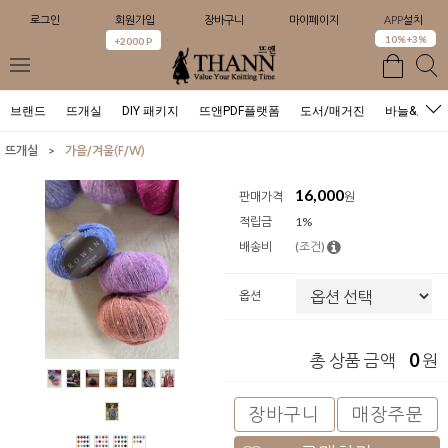
로그인
회원가입
장바구니
마이페이지
APP설치
0
10%+3%
+2000 P
브랜드
뜨개실
DIY 패키지
뜨앤PDF플랫폼
도서/매거진
바늘&도구
>
뜨개실
가을/겨울(F/W)
16,000
판매가격
원
적립금
1%
배송비
(조건)
옵션
0
총 상품 금액
원
장바구니
매장주문