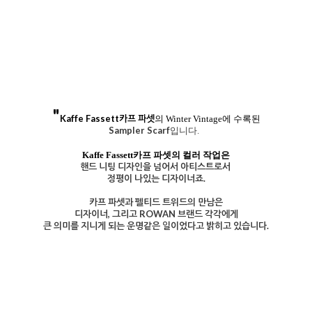
월드 페임의 디자이너들의 아이코닉 디자인 아카이브
2002년 출시
된 이래로 펠티드 트위드는 월드 페임의 디자이
너들에게 영감을 주었고,
손뜨개 디자인에 획을 긋는 아이코닉한 디자인들이 세계 유수의
디자이너들의 손에서
펠티드 트위도로 완성되었죠.
마리 왈린Marie Wallin
페어 아일의 대명사
의 최근의 디자인
들도 멋지지만,
초기의 디자인들의 매력은 또 다르게 다가오곤 합니다.