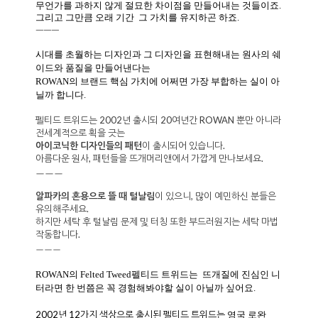
기반을 두고,
무언가를 과하지 않게 절묘한 차이점을 만들어내는 것들이죠.
그리고 그만큼 오래 기간 그 가치를 유지하곤 하죠.
ㅡㅡㅡ
시대를 초월하는 디자인과 그 디자인을 표현해내는 원사의 쉐
이드와 품질을 만들어낸다는
ROWAN의 브랜드 핵심 가치에 어쩌면 가장 부합하는 실이 아
닐까 합니다.
펠티드 트위드는 2002년 출시되 20여년간 ROWAN 뿐만 아니라
전세계적으로 획을 긋는
아이코닉한 디자인들의 패턴
이 출시되어 있습니다.
아름다운 원사, 패턴들을 뜨개머리앤에서 가깝게 만나보세요.
ㅡㅡㅡ
알파카의 혼용으로 뜰 때 털날림
이 있으니, 많이 예민하신 분들은
유의해주세요.
하지만 세탁 후 털날림 문제 및 터칭 또한 부드러원지는 세탁 마법
작동합니다.
ㅡㅡㅡ
ROWAN의 Felted Tweed펠티드 트위드는 뜨개질에 진심인 니
터라면 한
번쯤은 꼭 경험해봐야할 실이 아닐까 싶어요.