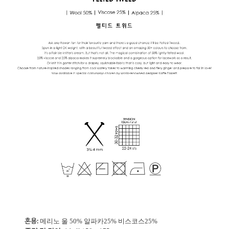
혼용:
메리노 울 50% 알파카25% 비스코스25%