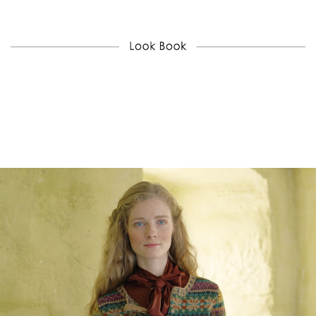
"
Kaffe Fassett카프 파셋
의 Winter Vintage에 수록된
Sampler Scarf
입니다.
Kaffe Fassett카프 파셋의 컬러 작업은
핸드 니팅 디자인을 넘어서 아티스트로서
정평이 나있는 디자이너죠.
카프 파셋과 펠티드 트위드의 만남은
디자이너, 그리고 ROWAN 브랜드 각각에게
큰 의미를 지니게 되는 운명같은 일이었다고 밝히고 있습니다.