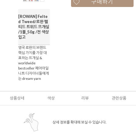
구매하기
[ROWAN] Felte
d Tweed/로완 펠
티드 트위드 뜨개실
/1볼_50g /전 색상
입고
영국 로완의 브랜드
핵심 가치를 가장 대
표하는 뜨개실 &
worldwide
bestseller 페어아일
니트 디자이너들에게
는 dream yarn
상품상세
색상
리뷰
관련상품
상세 정보를 확대해 보실 수 있습니다.