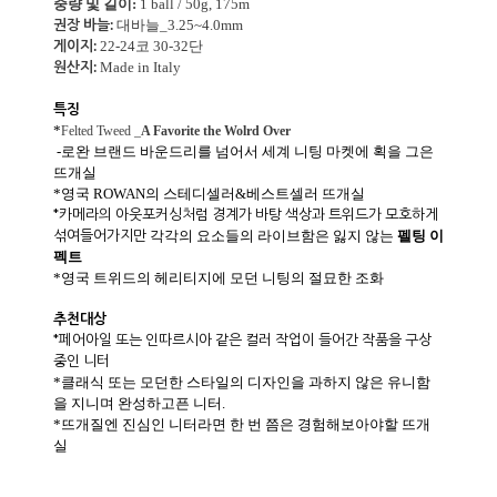
중량 및 길이:
1 ball / 50g, 175m
권장 바늘:
대바늘_3.25~4.0mm
게이지:
22-24코 30-32단
원산지:
Made in Italy
특징
*
Felted Tweed _
A Favorite the Wolrd Over
-로완 브랜드 바운드리를 넘어서 세계 니팅 마켓에 획을 그은
뜨개실
*영국 ROWAN의 스테디셀러&베스트셀러 뜨개실
*카메라의 아웃포커싱처럼 경계가 바탕 색상과 트위드가 모호하게
섞여들어가지만
각각의 요소들의 라이브함은 잃지 않는
펠팅 이
펙트
*영국 트위드의 헤리티지에 모던 니팅의 절묘한 조화
추천대상
*페어아일 또는 인따르시아 같은 컬러 작업이 들어간 작품을 구상
중인 니터
*클래식 또는 모던한 스타일의 디자인을 과하지 않은 유니함
을 지니며 완성하고픈 니터.
*뜨개질엔 진심인 니터라면 한 번 쯤은 경험해보아야할 뜨개
실