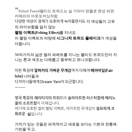
"
Felted Tweed펠티드 트위드는 실 가닥이 편물로 완성 되면
카메라의 아웃포커싱처럼
다양한 색상이 경계가 모호하게 녹아들면서도
각 색상들이 고유
의 라이브함을 잃지 않는
펠팅 이펙트(Felting Effect)
를 지녀요.
이 펠팅 이펙트의 바탕에
시그니처 트위드 플레이크
가 개성을
더합니다.
50여가지의 넓은 컬러 파레트를 지니는 펠티드 트위드만이 지
니는 톤과 색조는 다채롭고 풍부하고 유니크합니다.
이런 특징에
알파카의 가벼운 무게감
까지 더해져
페어아일(
Fair
Isle)
니터들과
디자이너들에게 Dream Yarn이 되곤합니다.
ㅡㅡㅡ
영국 특유의 헤리티지의 트위드
의
슬라이트한 러스틱함에
메리노
울의 소프트함
이 더해집니다.
여기에 모호한 컬러 펠팅 이펙트, 라이트한 무게감이
절묘하게
조
화로운
실
입니다.
가치가 있는 것들은 파격적이고 새로움 보다는 기본과 전통에