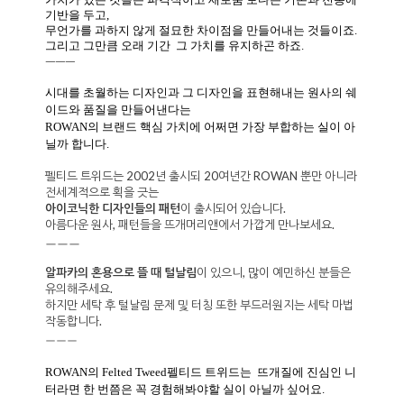
기반을 두고,
무언가를 과하지 않게 절묘한 차이점을 만들어내는 것들이죠.
그리고 그만큼 오래 기간 그 가치를 유지하곤 하죠.
ㅡㅡㅡ
시대를 초월하는 디자인과 그 디자인을 표현해내는 원사의 쉐
이드와 품질을 만들어낸다는
ROWAN의 브랜드 핵심 가치에 어쩌면 가장 부합하는 실이 아
닐까 합니다.
펠티드 트위드는 2002년 출시되 20여년간 ROWAN 뿐만 아니라
전세계적으로 획을 긋는
아이코닉한 디자인들의 패턴
이 출시되어 있습니다.
아름다운 원사, 패턴들을 뜨개머리앤에서 가깝게 만나보세요.
ㅡㅡㅡ
알파카의 혼용으로 뜰 때 털날림
이 있으니, 많이 예민하신 분들은
유의해주세요.
하지만 세탁 후 털날림 문제 및 터칭 또한 부드러원지는 세탁 마법
작동합니다.
ㅡㅡㅡ
ROWAN의 Felted Tweed펠티드 트위드는 뜨개질에 진심인 니
터라면 한
번쯤은 꼭 경험해봐야할 실이 아닐까 싶어요.