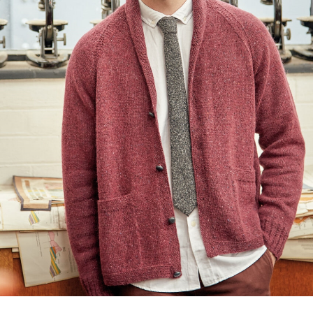
"
Kaffe Fassett카프 파셋
의 Winter Vintage에 수록된
Sampler Scarf
입니다.
Kaffe Fassett카프 파셋의 컬러 작업은
핸드 니팅 디자인을 넘어서 아티스트로서
정평이 나있는 디자이너죠.
카프 파셋과 펠티드 트위드의 만남은
디자이너, 그리고 ROWAN 브랜드 각각에게
큰 의미를 지니게 되는 운명같은 일이었다고 밝히고 있습니다.