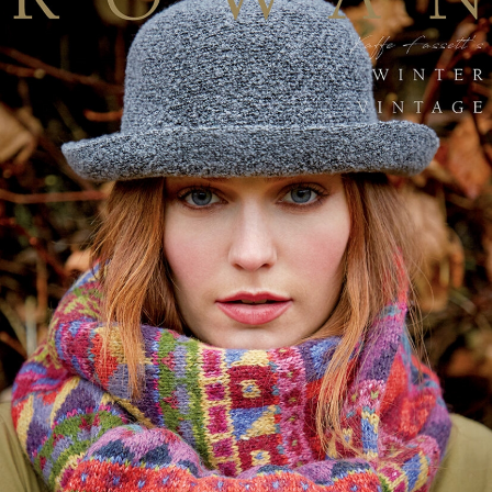
하지만..
클래식&모던한 단색의 디자인에도 아웃포커싱의 텍스처에 트위
드가 개성을 더하며
멋진 디자인을 만들어냅니다.
주인장 앤은 50여가지의 색상 중에서 딱 원하는 컬러와 톤의
색상ㅇ르 골라 단색 클래식한 가디건 한 벌 뜨고 싶네요.