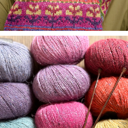
월드 페임의 디자이너들의 아이코닉 디자인 아카이브
2002년 출시
된 이래로 펠티드 트위드는 월드 페임의 디자이
너들에게 영감을 주었고,
손뜨개 디자인에 획을 긋는 아이코닉한 디자인들이 세계 유수의
디자이너들의 손에서
펠티드 트위도로 완성되었죠.
마리 왈린Marie Wallin
페어 아일의 대명사
의 최근의 디자인
들도 멋지지만,
초기의 디자인들의 매력은 또 다르게 다가오곤 합니다.