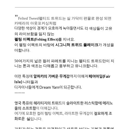
"
Felted Tweed펠티드 트위드는 실 가닥이 편물로 완성 되면
카메라의 아웃포커싱처럼
다양한 색상이 경계가 모호하게 녹아들면서도
각 색상들이 고유
의 라이브함을 잃지 않는
펠팅 이펙트(Felting Effect)
를 지녀요.
이 펠팅 이펙트의 바탕에
시그니처 트위드 플레이크
가 개성을
더합니다.
50여가지의 넓은 컬러 파레트를 지니는 펠티드 트위드만이 지
니는 톤과 색조는 다채롭고 풍부하고 유니크합니다.
이런 특징에
알파카의 가벼운 무게감
까지 더해져
페어아일(
Fair
Isle)
니터들과
디자이너들에게 Dream Yarn이 되곤합니다.
ㅡㅡㅡ
영국 특유의 헤리티지의 트위드
의
슬라이트한 러스틱함에
메리노
울의 소프트함
이 더해집니다.
여기에 모호한 컬러 펠팅 이펙트, 라이트한 무게감이
절묘하게
조
화로운
실
입니다.
가치가 있는 것들은 파격적이고 새로움 보다는 기본과 전통에