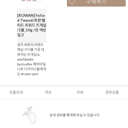
구매하기
[ROWAN] Felte
d Tweed/로완 펠
티드 트위드 뜨개실
/1볼_50g /전 색상
입고
영국 로완의 브랜드
핵심 가치를 가장 대
표하는 뜨개실 &
worldwide
bestseller 페어아일
니트 디자이너들에게
는 dream yarn
상품상세
색상
리뷰
관련상품
상세 정보를 확대해 보실 수 있습니다.