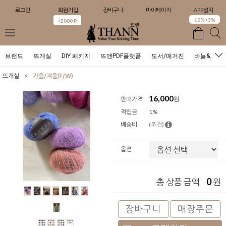
로그인
회원가입
장바구니
마이페이지
APP설치
0
10%+3%
+2000 P
브랜드
뜨개실
DIY 패키지
뜨앤PDF플랫폼
도서/매거진
바늘&도구
>
뜨개실
가을/겨울(F/W)
16,000
판매가격
원
적립금
1%
배송비
(조건)
옵션
0
총 상품 금액
원
장바구니
매장주문