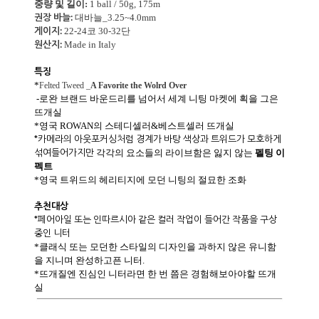
중량 및 길이:
1 ball / 50g, 175m
권장 바늘:
대바늘_3.25~4.0mm
게이지:
22-24코 30-32단
원산지:
Made in Italy
특징
*
Felted Tweed _
A Favorite the Wolrd Over
-로완 브랜드 바운드리를 넘어서 세계 니팅 마켓에 획을 그은
뜨개실
*영국 ROWAN의 스테디셀러&베스트셀러 뜨개실
*카메라의 아웃포커싱처럼 경계가 바탕 색상과 트위드가 모호하게
섞여들어가지만
각각의 요소들의 라이브함은 잃지 않는
펠팅 이
펙트
*영국 트위드의 헤리티지에 모던 니팅의 절묘한 조화
추천대상
*페어아일 또는 인따르시아 같은 컬러 작업이 들어간 작품을 구상
중인 니터
*클래식 또는 모던한 스타일의 디자인을 과하지 않은 유니함
을 지니며 완성하고픈 니터.
*뜨개질엔 진심인 니터라면 한 번 쯤은 경험해보아야할 뜨개
실