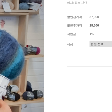
이지: 11코 13단
할인전가격
37,000
할인후가격
18,500
적립금
1%
색상