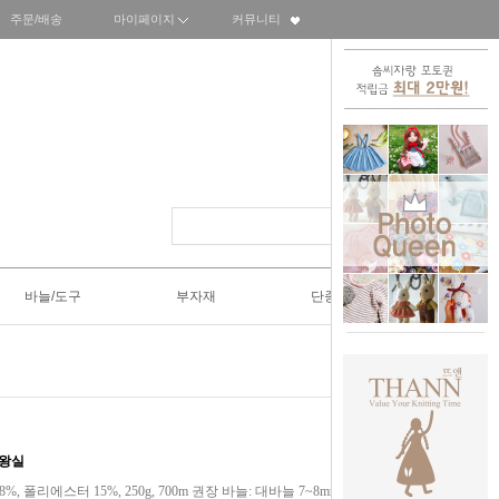
주문/배송
마이페이지
커뮤니티
바늘/도구
부자재
단종SALE50%
대왕실
 18%, 폴리에스터 15%, 250g, 700m 권장 바늘: 대바늘 7~8mm, 게