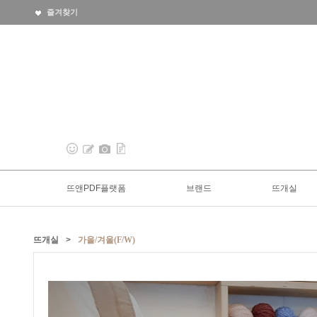
즐겨찾기
뜨앤PDF플랫폼
브랜드
뜨개실
뜨개실
>
가을/겨울(F/W)