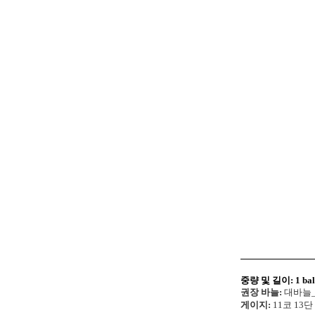
중량 및 길이:
1 ba
권장 바늘:
대바늘_7
게이지:
11코 13단