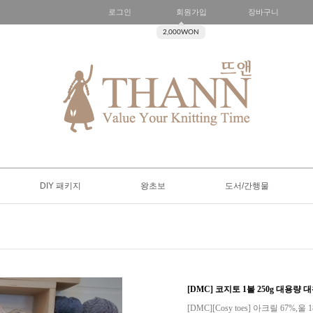
로그인
회원가입
장바구니
2,000WON
DIY 패키지
왕초보
도서/간행물
[DMC] 코지토 1볼 250g 대용량 
[DMC][Cosy toes] 아크릴 67%,울