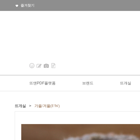
즐겨찾기
뜨앤PDF플랫폼
브랜드
뜨개실
뜨개실
>
가을/겨울(F/W)