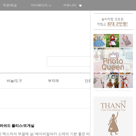
주문/배송
마이페이지
커뮤니티
바늘/도구
부자재
단종SALE50%
로완 브러쉬드 플리스/뜨개실
e] 플러피한 텍스처의 부끌레 실/ 베이비알파카 소재의 기분 좋은 따스함