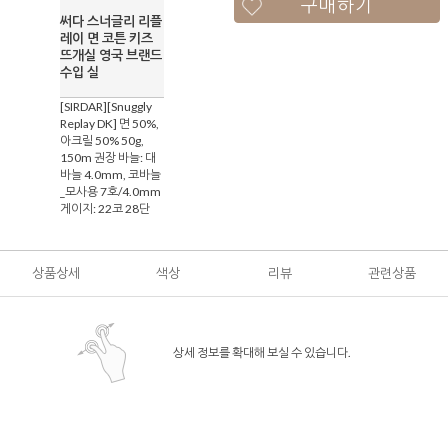
구매하기
써다 스너글리 리플
레이 면 코튼 키즈
뜨개실 영국 브랜드
수입 실
[SIRDAR][Snuggly
Replay DK] 면 50%,
아크릴 50% 50g,
150m 권장 바늘: 대
바늘 4.0mm, 코바늘
_모사용 7호/4.0mm
게이지: 22코 28단
상품상세
색상
리뷰
관련상품
상세 정보를 확대해 보실 수 있습니다.