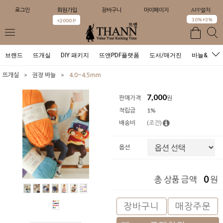
로그인
회원가입
장바구니
마이페이지
APP설치
0
10%+3%
+2000 P
브랜드
뜨개실
DIY 패키지
뜨앤PDF플랫폼
도서/매거진
바늘&도구
>
>
뜨개실
권장 바늘
4.0~4.5mm
7,000
판매가격
원
적립금
1%
배송비
(조건)
옵션
0
총 상품 금액
원
장바구니
매장주문