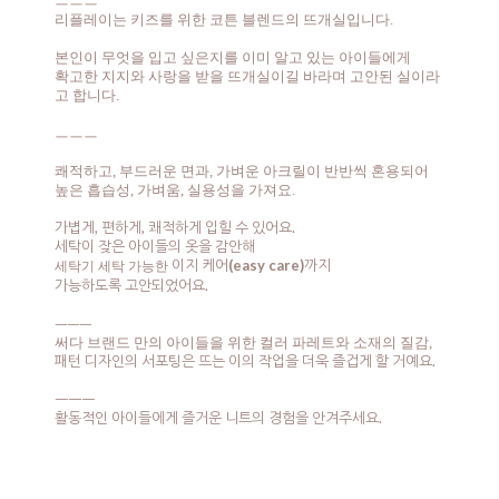
ㅡㅡㅡ
리플레이는 키즈를 위한 코튼 블렌드의 뜨개실입니다.
본인이 무엇을 입고 싶은지를 이미 알고 있는 아이들에게
확고한 지지와 사랑을 받을 뜨개실이길 바라며 고안된 실이라
고 합니다.
ㅡㅡㅡ
쾌적하고, 부드러운 면과, 가벼운 아크릴이 반반씩 혼용되어
높은 흡습성, 가벼움, 실용성을 가져요.
가볍게, 편하게, 쾌적하게 입힐 수 있어요.
세탁이 잦은 아이들의 옷을 감안해
이지 케어
(easy care)
까지
세탁기 세탁 가능한
가능하도록 고안되었어요.
ㅡㅡㅡ
써다 브랜드 만의 아이들을 위한 컬러 파레트와 소재의 질감,
패턴 디자인의 서포팅은 뜨는 이의 작업을 더욱 즐겁게 할 거예요.
ㅡㅡㅡ
활동적인 아이들에게 즐거운 니트의 경험을 안겨주세요.