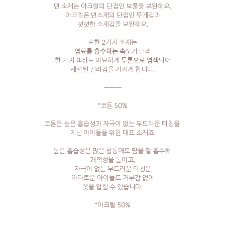
면 소재는 아크릴의 단점인 보풀을 보완해요.
아크릴은 면소재의 단점인 무게감과
뻣뻣한 소재감을 보완해요.
또한 2가지 소재는
염료를 흡수하는 속도
가 달라
한 가지 색상도 미묘하게
투톤으로 염색
되어
세련된 컬러감을 가지게 합니다.
ㅡㅡㅡ
*코튼 50%
코튼은 높은 흡습성과 자극이 없는 부드러운 터칭을
지닌 아이들을 위한 대표 소재죠.
높은 흡습성은 많은 활동에도 땀을 잘 흡수해
쾌적성을 높이고,
자극이 없는 부드러운 터칭은
까다로운 아이들도 거부감 없이
옷을 입힐 수 있습니다.
*아크릴 50%