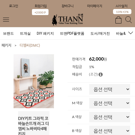
로그인
회원가입
장바구니
마이페이지
APP설치
0
10%+3%
+2000 P
브랜드
뜨개실
DIY 패키지
뜨앤PDF플랫폼
도서/매거진
바늘&도구
>
패키지
디엠씨(DMC)
62,000
판매가격
원
적립금
1%
배송비
(조건)
사이즈
M 색상
A 색상
DIY키트 그라픽 코
바늘손뜨개 러그 디
엠씨 노바비타4패
B 색상
키지