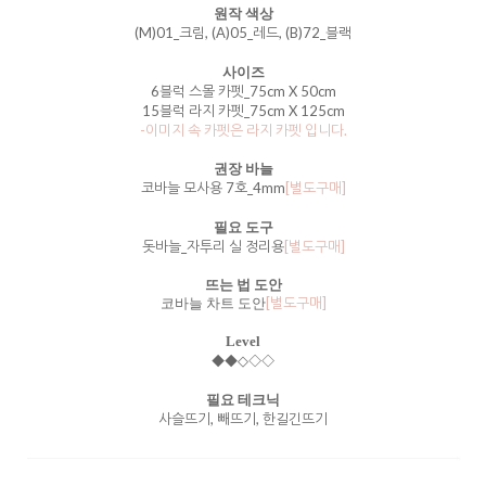
원작 색상
(M)01_크림, (A)05_레드, (B)72_블랙
사이즈
6블럭 스몰 카펫_75cm X 50cm
15블럭 라지 카펫_75cm X 125cm
-이미지 속 카펫은 라지 카펫 입니다.
권장 바늘
코바늘 모사용 7호_4mm
[별도구매]
필요 도구
돗바늘_자투리 실 정리용
[별도구매]
뜨는 법 도안
[별도구매]
코바늘 차트 도안
Level
◆◆
◇◇
◇
필요 테크닉
사슬뜨기, 빼뜨기, 한길긴뜨기