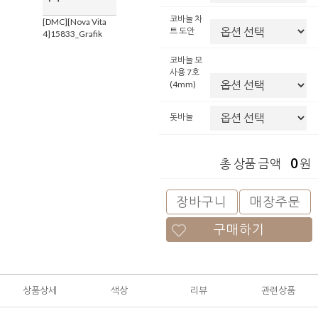
코바늘 차
[DMC][Nova Vita
트 도안
4]15833_Grafik
코바늘 모
사용 7호
(4mm)
돗바늘
0
총 상품 금액
원
장바구니
매장주문
구매하기
상품상세
색상
리뷰
관련상품