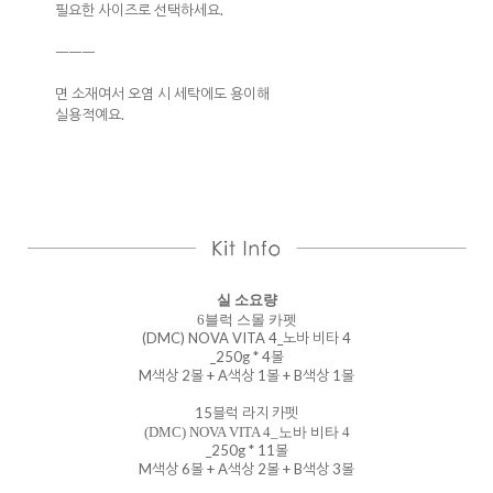
필요한 사이즈로 선택하세요.
ㅡㅡㅡ
면 소재여서 오염 시 세탁에도 용이해
실용적예요.
실 소요량
6블럭 스몰 카펫
(DMC) NOVA VITA 4_노바 비타 4
_250g * 4볼
M색상 2볼 + A색상 1볼 + B색상 1볼
15블럭 라지 카펫
(DMC) NOVA VITA 4_노바 비타 4
_250g * 11볼
M색상 6볼 + A색상 2볼 + B색상 3볼