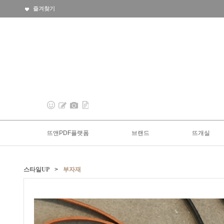
즐겨찾기
뜨앤PDF플랫폼
브랜드
뜨개실
스타일UP
>
부자재