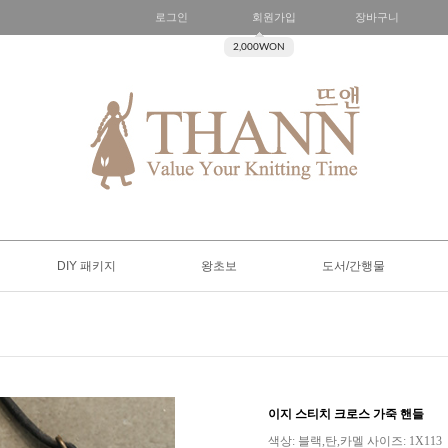
로그인
회원가입
장바구니
2,000WON
DIY 패키지
왕초보
도서/간행물
이지 스티치 크로스 가죽 핸들
색상: 블랙,탄,카멜 사이즈: 1X113