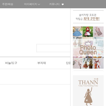
주문/배송
마이페이지
커뮤니티
바늘/도구
부자재
단종SALE50%