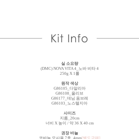
실 소요량
(DMC) NOVA VITA 4_노바 비타 4
250g X 1롤
원작 색상
G86105_다알리아
G86108_올리브
G86177_데님 옴브레
G86103_노스텔지아
사이즈
지름_20cm
너비 X 높이 / 약 36 X 40 cm
권장 바늘
코바늘 모사용 7호_4mm
[별도구매]