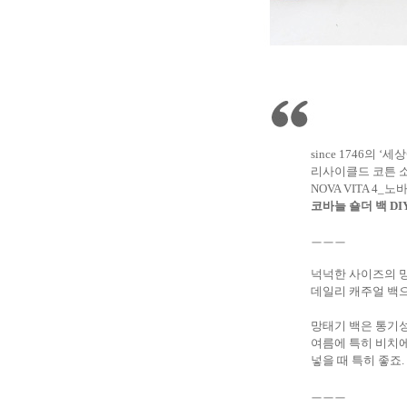
s
ince 1746의 
리사이클드 코튼 
NOVA VITA 4_
코바늘 숄더 백 DI
ㅡㅡㅡ
넉넉한 사이즈의 
데일리 캐주얼 백
망태기 백은 통기
여름에 특히 비치
넣을 때 특히 좋죠.
ㅡㅡㅡ