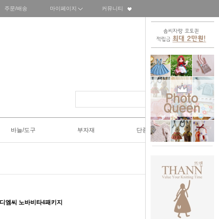
주문/배송
마이페이지
커뮤니티
바늘/도구
부자재
단종SALE50%
 디엠씨 노바비타4패키지