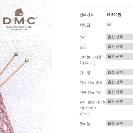
판매가격
15,500원
적립금
1%
색상
도안
코바늘 모사용
7호(4mm)
단수링
가죽 핸들 종류
가죽 핸들 색상
퓨어 린넨 더스트
백(30cm X
40cm)
돗바늘