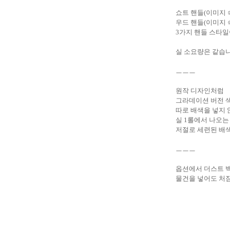
쇼트
핸
들(이미지 속
우드 핸들(이미지 
3가지 핸들 스타일
실 소요량은 같습
ㅡㅡㅡ
원작 디자인처럼
그라데이션 버전 
따로 배색을 넣지 
실 1롤에서 나오는
저절로 세련된 배
ㅡㅡㅡ
옵션에서 더스트 
물건을 넣어도 처