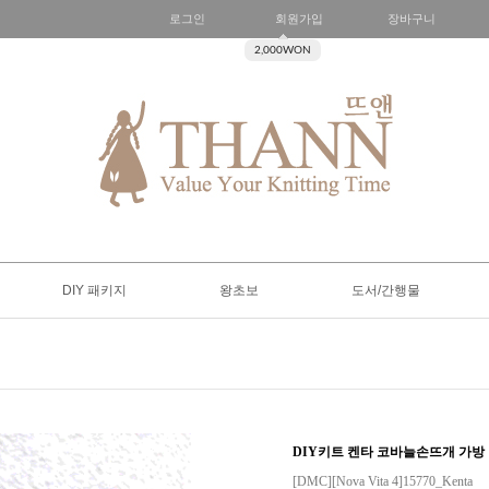
로그인
회원가입
장바구니
2,000WON
DIY 패키지
왕초보
도서/간행물
DIY키트 켄타 코바늘손뜨개 가방
[DMC][Nova Vita 4]15770_Kenta