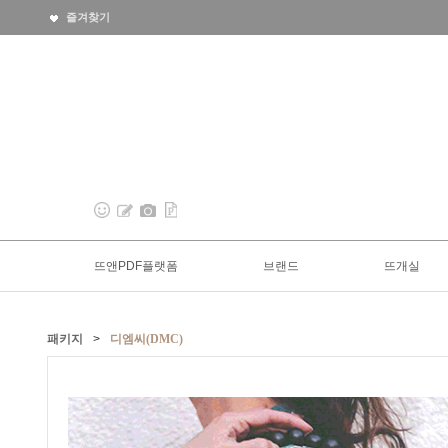
즐겨찾기
뜨앤PDF플랫폼
브랜드
뜨개실
패키지
>
디엠씨(DMC)