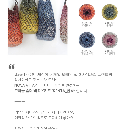
s
ince 1746의 ‘세상에서 제일 오래된 실 회사’ DMC 브랜드의
리사이클드 코튼 소재 뜨개실
NOVA VITA 4_노바 비타 4 실로 완성하는
코바늘 숄더 백 DIY키트 ‘KENTA_
켄타’
입니다.
ㅡㅡㅡ
넉넉한 사이즈의 망태기 백 디자인예요.
데일리 캐주얼 백으로 코디하기 좋아요.
망태기 백은 통기성이 좋아서