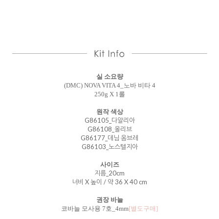
실 소요량
(DMC) NOVA VITA 4_노바 비타 4
250g X 1롤
원작 색상
G86105_다알리아
G86108_올리브
G86177_데님 옴브레
G86103_노스텔지아
사이즈
지름_20cm
너비 X 높이 / 약 36 X 40 cm
권장 바늘
코바늘 모사용 7호_4mm
[별도구매]