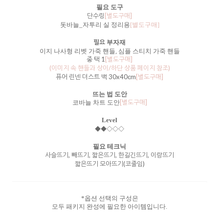
필요 도구
단수링
[별도구매]
돗바늘_자투리 실 정리용
[별도구매]
필요
부자재
이지 나사형 리벳 가죽 핸들,
심플 스티치 가죽 핸들
중 택 1
[별도구매]
(이미지 속 핸들과 상이/하단 상품 페이지 참조)
퓨어 린넨 더스트 백 30x40cm
[별도구매]
뜨는 법 도안
[별도구매]
코바늘 차트 도안
Level
◆◆◇◇◇
필요 테크닉
사슬뜨기, 빼뜨기, 짧은뜨기, 한길긴뜨기, 이랑뜨기
짧은뜨기 모아뜨기(코줄임)
*옵션 선택의 구성은
모두 패키지 완성에 필요한 아이템입니다.