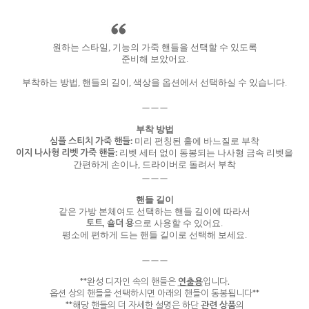
원하는 스타일, 기능의 가죽 핸들을 선택할 수 있도록
준비해 보았어요.
부착하는 방법, 핸들의 길이, 색상을 옵션에서 선택하실 수 있습니다.
ㅡㅡㅡ
부착 방법
심플 스티치 가죽 핸들:
미리 펀칭된 홀에 바느질로 부착
이지 나사형 리벳 가죽 핸들:
리벳 세터 없이 동봉되는 나사형 금속 리벳을
간편하게 손이나, 드라이버로 돌려서 부착
ㅡㅡㅡ
핸들 길이
같은 가방 본체여도 선택하는 핸들 길이에 따라서
토트, 숄더 용
으로 사용할 수 있어요.
평소에 편하게 드는 핸들 길이로 선택해 보세요.
ㅡㅡㅡ
**완성 디자인 속의 핸들은
연출용
입니다.
옵션 상의 핸들을 선택하시면 아래의 핸들이 동봉됩니다**
**해당 핸들의 더 자세한 설명은 하단
관련 상품
의