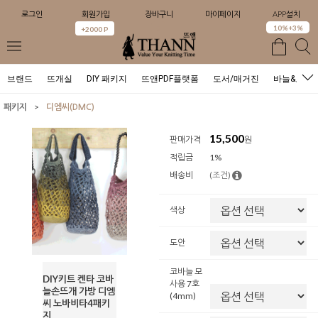
로그인
회원가입
장바구니
마이페이지
APP설치
0
10%+3%
+2000 P
브랜드
뜨개실
DIY 패키지
뜨앤PDF플랫폼
도서/매거진
바늘&도구
>
패키지
디엠씨(DMC)
15,500
판매가격
원
적립금
1%
배송비
(조건)
색상
도안
코바늘 모
DIY키트 켄타 코바
사용 7호
늘손뜨개 가방 디엠
(4mm)
씨 노바비타4패키
지