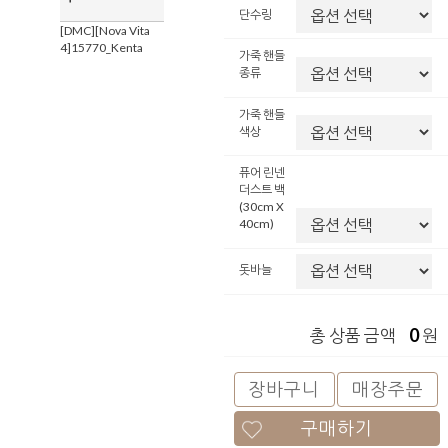
단수링
[DMC][Nova Vita
4]15770_Kenta
가죽 핸들
종류
가죽 핸들
색상
퓨어 린넨
더스트 백
(30cm X
40cm)
돗바늘
0
총 상품 금액
원
장바구니
매장주문
구매하기