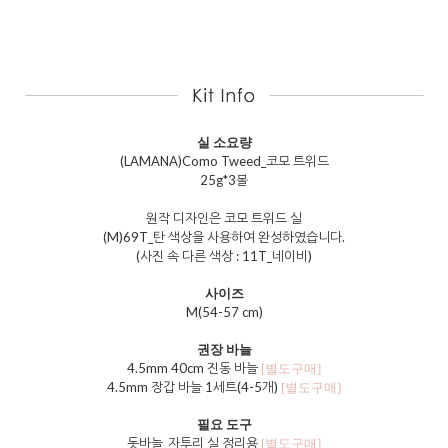
실 소요량
(LAMANA)Como Tweed_코모 트위드
25g*3볼
원작 디자인은 코모 트위드 실
(M)69T_탄 색상을 사용하여 완성하였습니다.
(사진 속 다른 색상 : 11T_네이비)
사이즈
M(54-57 cm)
권장 바늘
4.5mm 40cm 진동 바늘
[별도구매]
4.5mm 장갑 바늘 1세트(4-5개)
[별도구매]
필요 도구
돗바늘_자투리 실 정리용
[별도구매]