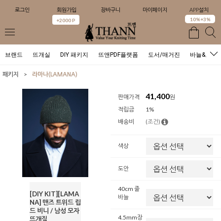
로그인
회원가입
장바구니
마이페이지
APP설치
0
10%+3%
+2000 P
브랜드
뜨개실
DIY 패키지
뜨앤PDF플랫폼
도서/매거진
바늘&도구
>
패키지
라마나(LAMANA)
41,400
판매가격
원
적립금
1%
배송비
(조건)
색상
도안
40cm 줄
[DIY KIT][LAMA
바늘
NA] 맨즈 트위드 립
드 비니 / 남성 모자
4.5mm장
뜨개질