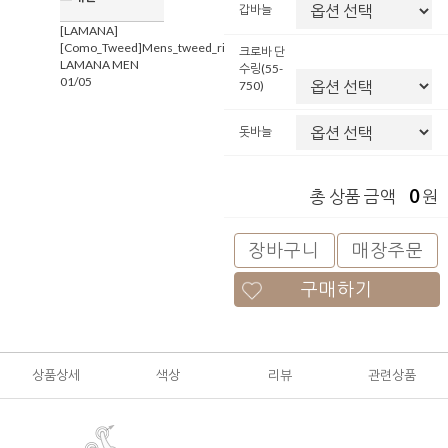
갑바늘
[LAMANA]
[Como_Tweed]Mens_tweed_ribbed_beanie
크로바 단
LAMANA MEN
수링(55-
01/05
750)
돗바늘
0
총 상품 금액
원
장바구니
매장주문
구매하기
상품상세
색상
리뷰
관련상품