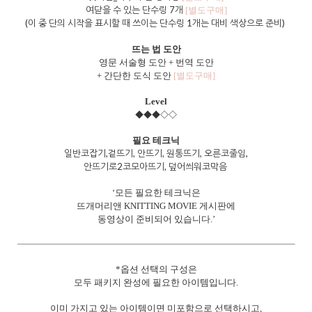
여닫을 수 있는 단수링 7개
[별도구매]
(이 중 단의 시작을 표시할 때 쓰이는 단수링 1개는 대비 색상으로 준비)
뜨는 법 도안
영문 서술형 도안 + 번역 도안
+ 간단한 도식 도안
[별도구매]
Level
◆◆◆◇◇
필요 테크닉
일반코잡기,겉뜨기, 안뜨기, 원통뜨기, 오른코줄임,
안뜨기로2코모아뜨기, 덮어씌워코막음
‘모든 필요한 테크닉은
뜨개머리앤 KNITTING MOVIE 게시판에
동영상이 준비되어 있습니다.’
*옵션 선택의 구성은
모두 패키지 완성에 필요한 아이템입니다.
이미 가지고 있는 아이템이면 미포함으로 선택하시고,