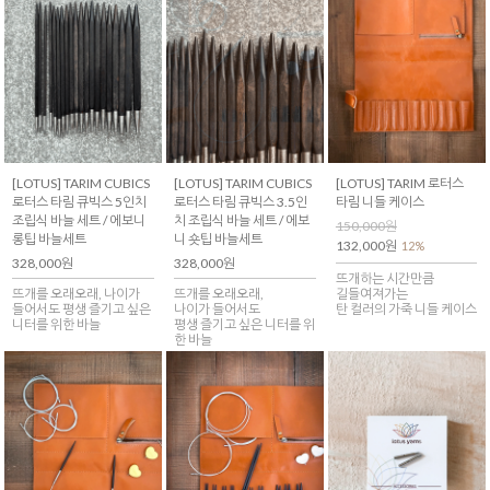
[LOTUS] TARIM CUBICS
[LOTUS] TARIM CUBICS
[LOTUS] TARIM 로터스
로터스 타림 큐빅스 5인치
로터스 타림 큐빅스 3.5인
타림 니들 케이스
조립식 바늘 세트 / 에보니
치 조립식 바늘 세트 / 에보
150,000원
롱팁 바늘세트
니 숏팁 바늘세트
132,000원
12%
328,000원
328,000원
뜨개하는 시간만큼
뜨개를 오래오래, 나이가
뜨개를 오래오래,
길들여져가는
들어서도 평생 즐기고 싶은
나이가 들어서도
탄 컬러의 가죽 니들 케이스
니터를 위한 바늘
평생 즐기고 싶은 니터를 위
한 바늘