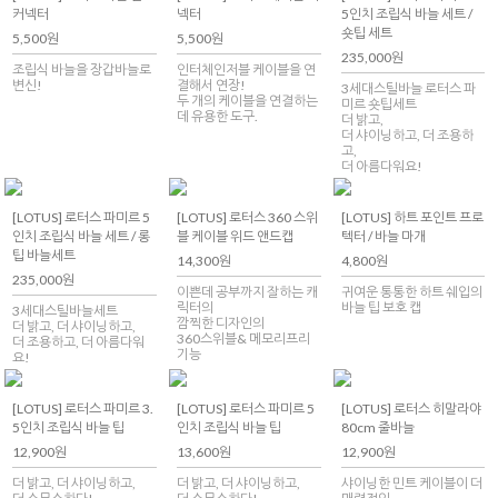
커넥터
넥터
5인치 조립식 바늘 세트 /
숏팁 세트
5,500원
5,500원
235,000원
조립식 바늘을 장갑바늘로
인터체인저블 케이블을 연
변신!
결해서 연장!
3세대스틸바늘 로터스 파
두 개의 케이블을 연결하는
미르 숏팁세트
데 유용한 도구.
더 밝고,
더 샤이닝하고, 더 조용하
고,
더 아름다워요!
[LOTUS] 로터스 파미르 5
[LOTUS] 로터스 360 스위
[LOTUS] 하트 포인트 프로
인치 조립식 바늘 세트 / 롱
블 케이블 위드 앤드캡
텍터 / 바늘 마개
팁 바늘세트
14,300원
4,800원
235,000원
이쁜데 공부까지 잘하는 캐
귀여운 통통한 하트 쉐입의
릭터의
바늘 팁 보호 캡
3세대스틸바늘세트
깜찍한 디자인의
더 밝고, 더 샤이닝하고,
360스위블& 메모리프리
더 조용하고, 더 아름다워
기능
요!
[LOTUS] 로터스 파미르 3.
[LOTUS] 로터스 파미르 5
[LOTUS] 로터스 히말라야
5인치 조립식 바늘 팁
인치 조립식 바늘 팁
80cm 줄바늘
12,900원
13,600원
12,900원
더 밝고, 더 샤이닝하고,
더 밝고, 더 샤이닝하고,
샤이닝한 민트 케이블이 더