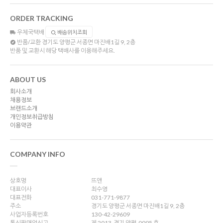
ORDER TRACKING
우체국택배
배송위치조회
반품/교환
경기도 양평군 서종면 마진배1길 9, 2층
반품 및 교환시 해당 택배사를 이용해주세요.
ABOUT US
회사소개
채용정보
브랜드소개
개인정보취급방침
이용약관
COMPANY INFO
상호명
뜨앤
대표이사
최수영
대표전화
031-771-9877
주소
경기도 양평군 서종면 마진배1길 9, 2층
사업자등록번호
130-42-29609
통신판매업신고
제 2013-경기 양평-0095 호