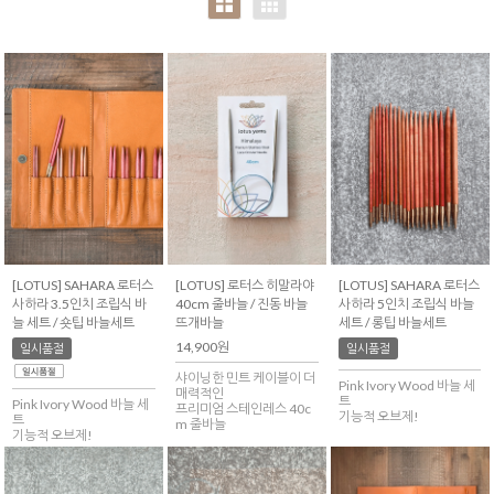
[LOTUS] SAHARA 로터스
[LOTUS] 로터스 히말라야
[LOTUS] SAHARA 로터스
사하라 3.5인치 조립식 바
40cm 줄바늘 / 진동 바늘
사하라 5인치 조립식 바늘
늘 세트 / 숏팁 바늘세트
뜨개바늘
세트 / 롱팁 바늘세트
14,900원
일시품절
일시품절
샤이닝한 민트 케이블이 더
Pink Ivory Wood 바늘 세
매력적인
트
Pink Ivory Wood 바늘 세
프리미엄 스테인레스 40c
기능적 오브제!
트
m 줄바늘
기능적 오브제!