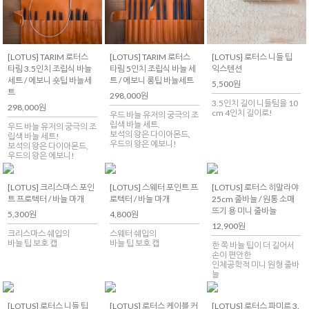
[LOTUS] TARIM 로터스
[LOTUS] TARIM 로터스
[LOTUS] 로터스 니들 팁
타림 3.5인치 조립식 바늘
타림 5인치 조립식 바늘 세
익스텐션
세트 / 에보니 숏팁 바늘세
트 / 에보니 롱팁 바늘세트
5,500원
트
298,000원
3.5인치 길이 니들팀을 10
298,000원
cm 4인치 길이로!
우드 바늘 유저의 궁극의 조
립색 바늘 세트.
우드 바늘 유저의 궁극의 조
보석의 왕은 다이아몬드,
립색 바늘 세트!
우드의 왕은 에보니!
보석의 왕은 다이아몬드,
우드의 왕은 에보니!
[LOTUS] 크리스마스 포인
[LOTUS] 스웨터 포인트 프
[LOTUS] 로터스 히말라야
트 프로텍터 / 바늘 마개
로텍터 / 바늘 마개
25cm 줄바늘 / 원통 소매
뜨기 용 미니 줄바늘
5,300원
4,800원
12,900원
크리스마스 쉐입의
스웨터 쉐입의
바늘 팁 보호 캡
바늘 팁 보호 캡
한 쪽 바늘 팁이 더 길어서
손이 편안한
인체공학적 미니 원형 줄바
늘
[LOTUS] 로터스 니들 팁
[LOTUS] 로터스 케이블 커
[LOTUS] 로터스 파미르 3.