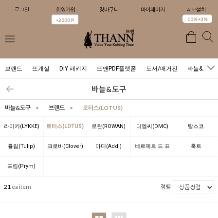
로그인
회원가입
장바구니
마이페이지
APP설치
0
10%+3%
+2000 P
브랜드
뜨개실
DIY 패키지
뜨앤PDF플랫폼
도서/매거진
바늘&도구
바늘&도구
바늘&도구
>
브랜드
>
로터스(LOTUS)
라이키(LYKKE)
로터스(LOTUS)
로완(ROWAN)
디엠씨(DMC)
탐스코
(TAMSCO)
튤립(Tulip)
크로바(Clover)
아디(Addi)
베르제르 드 프
훅트
랑스(BERGERE
(Hoooked)
프림(Prym)
DE FRANCE)
21
ea item
정렬