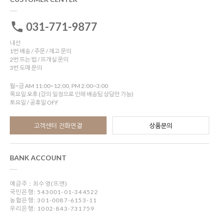
031-771-9877
내선
1번 배송 / 주문 / 재고 문의
2번 뜨는 법 / 뜨개실 문의
3번 도매 문의
월~금 AM 11:00~12:00, PM 2:00~3:00
목요일 오후 (강의 일정으로 인해 배송팀 상담만 가능)
토요일 / 공휴일 OFF
고객센터 전화연결
상품문의
BANK ACCOUNT
예금주 : 최수영(뜨앤)
국민은행: 543001-01-344522
농협은행: 301-0087-6153-11
우리은행: 1002-843-731759