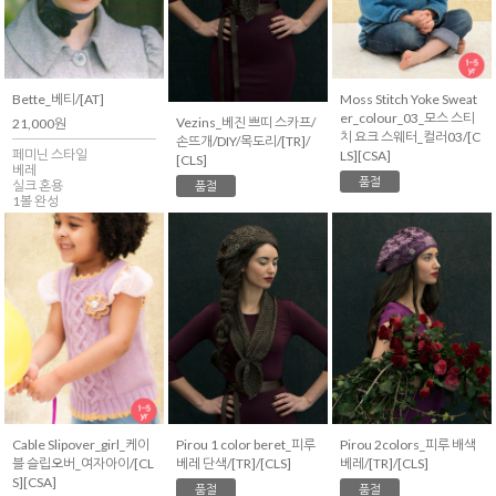
Bette_베티/[AT]
Moss Stitch Yoke Sweat
er_colour_03_모스 스티
Vezins_베진 쁘띠 스카프/
21,000원
치 요크 스웨터_컬러03/[C
손뜨개/DIY/목도리/[TR]/
페미닌 스타일
LS][CSA]
[CLS]
베레
품절
실크 혼용
품절
1볼 완성
Cable Slipover_girl_케이
Pirou 1 color beret_피루
Pirou 2colors_피루 배색
블 슬립오버_여자아이/[CL
베레 단색/[TR]/[CLS]
베레/[TR]/[CLS]
S][CSA]
품절
품절