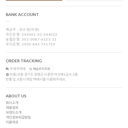
BANK ACCOUNT
예금주 : 최수영(뜨앤)
국민은행: 543001-01-344522
농협은행: 301-0087-6153-11
우리은행: 1002-843-731759
ORDER TRACKING
우체국택배
배송위치조회
반품/교환
경기도 양평군 서종면 마진배1길 9, 2층
반품 및 교환시 해당 택배사를 이용해주세요.
ABOUT US
회사소개
채용정보
브랜드소개
개인정보취급방침
이용약관