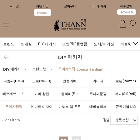
로그인
회원가입
장바구니
마이페이지
APP설치
0
10%+3%
+2000 P
브랜드
뜨개실
DIY 패키지
뜨앤PDF플랫폼
도서/매거진
바늘&도구
DIY 패키지
DIY 패키지
>
브랜드 별
>
루이자하딩(Louisa Harding)
디엠씨(DMC)
노로(NORO)
얀뜰리에
라마나
로완(Rowan)
(YARNTELIER)
(LAMANA)
베르제르 드 프
마리 왈린
엘라래(Ella
주니퍼문팜
써다(SIRDAR)
랑스(BERGERE
(Marie Wallin)
Rae)
(JUNIPER
루이자하딩
K 니트 디자이
마노스 델 우루
데비블리스
콘웨이블리스
DE FRANCE)
MOON FARM)
(Louisa
너 위드 뜨앤(K
과이(Manos
(Debbie Bliss)
(Conway Bliss)
37
ea item
정렬
Harding)
Knit Designer
del Uruguay)