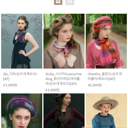
with
Annknitting)
Zia_지아/손뜨개 목도리/
Sisika_시시카/Louisa Har
Olanthe_올란드/손뜨개
[AT]
ding_루이자하딩/아미톨
머플러/목도리/[AT]
라/손뜨개 목도리/[AT]
21,000원
42,000원
21,000원