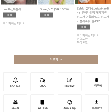
Zelda_젤다/Louisa Hardi
Lucille_루칠리
Dove_도브 (Silk 100%)
ng_루이자하딩 패키지/퍼
품절
품절
손뜨개 머플러/모피 손뜨개
머플러/대바늘/DIY
루이자하딩 패키지
품절
루이자하딩 패키지
번역도안
도식도안
더보기
NOTICE
Q&A
REVIEW
니팅무비
워크샵
PATTERN
Ann's Tip
프리패턴