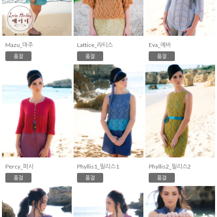
Mazu_마주
Lattice_라티스
Eva_에바
품절
품절
품절
Percy_퍼시
Phyllis1_필리스1
Phyllis2_필리스2
품절
품절
품절