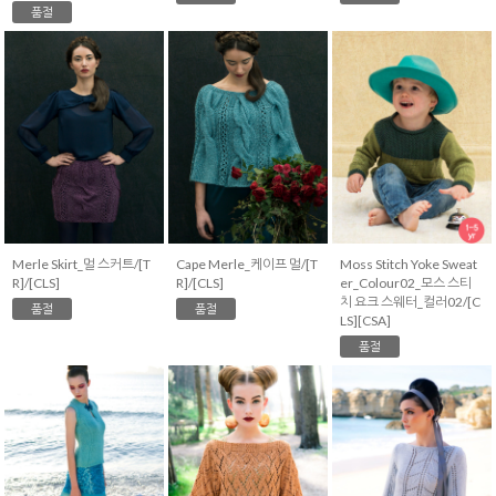
품절
Merle Skirt_멀 스커트/[T
Cape Merle_케이프 멀/[T
Moss Stitch Yoke Sweat
R]/[CLS]
R]/[CLS]
er_Colour02_모스 스티
치 요크 스웨터_컬러02/[C
품절
품절
LS][CSA]
품절