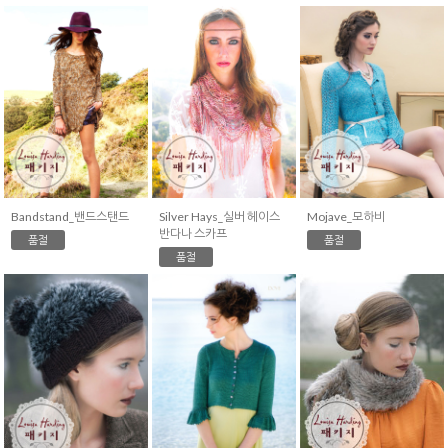
Bandstand_밴드스탠드
Silver Hays_실버 헤이스
Mojave_모하비
반다나 스카프
품절
품절
품절