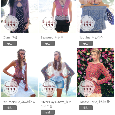
Clam_크램
Seaweed_씨위드
Nautilus_노틸러스
품절
품절
품절
Strumerville_스트러머빌
Silver Hays Shawl_실버
Honeysuckle_허니서클
헤이스 숄
품절
품절
품절