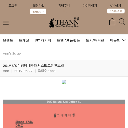
로그인
회원가입
장바구니
마이페이지
APP설치
0
10%+3%
+2000 P
브랜드
뜨개실
DIY 패키지
뜨앤PDF플랫폼
도서/매거진
바늘&도구
Ann's Scrap
2019 S/S 디엠씨 네추라 저스트 코튼 엑스엘
Ann
|
2019-06-27
|
조회수 1441