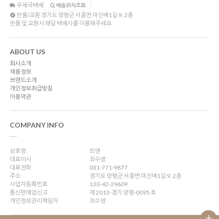
우체국택배
배송위치조회
반품/교환
경기도 양평군 서종면 마진배1길 9, 2층
반품 및 교환시 해당 택배사를 이용해주세요.
ABOUT US
회사소개
채용정보
브랜드소개
개인정보취급방침
이용약관
COMPANY INFO
상호명
뜨앤
대표이사
최수영
대표전화
031-771-9877
주소
경기도 양평군 서종면 마진배1길 9, 2층
사업자등록번호
130-42-29609
통신판매업신고
제 2013-경기 양평-0095 호
개인정보관리책임자
최수영