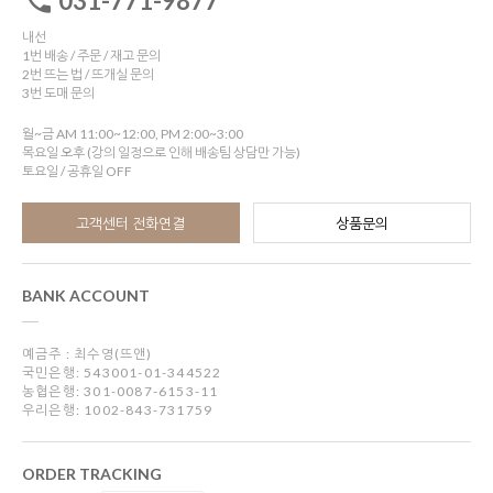
031-771-9877
내선
1번 배송 / 주문 / 재고 문의
2번 뜨는 법 / 뜨개실 문의
3번 도매 문의
월~금 AM 11:00~12:00, PM 2:00~3:00
목요일 오후 (강의 일정으로 인해 배송팀 상담만 가능)
토요일 / 공휴일 OFF
고객센터 전화연결
상품문의
BANK ACCOUNT
예금주 : 최수영(뜨앤)
국민은행: 543001-01-344522
농협은행: 301-0087-6153-11
우리은행: 1002-843-731759
ORDER TRACKING