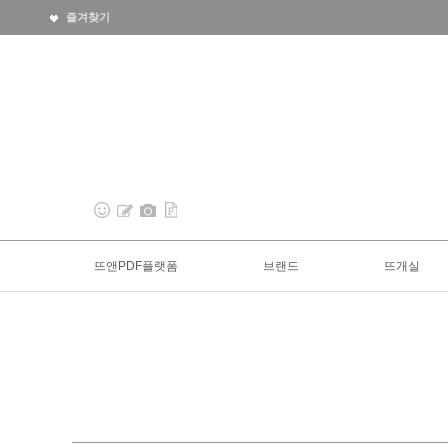
즐겨찾기
뜨앤PDF플랫폼
브랜드
뜨개실