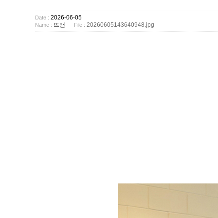
2026-06-05
Date :
뜨앤
20260605143640948.jpg
Name :
File :