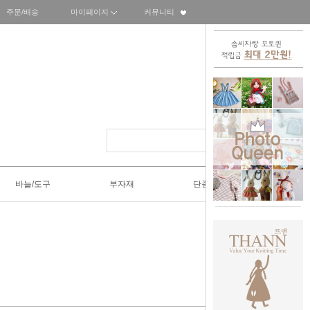
주문/배송
마이페이지
커뮤니티
바늘/도구
부자재
단종SALE50%