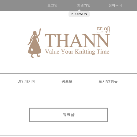
로그인
회원가입
장바구니
2,000WON
DIY 패키지
왕초보
도서/간행물
워크샵