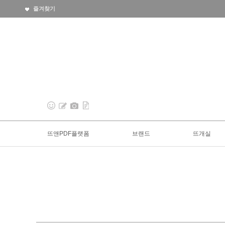
즐겨찾기
뜨앤PDF플랫폼
브랜드
뜨개실