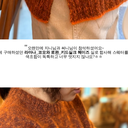
"
오랜만에 지니님과 써니님이 참석하셨어요~
에 구매하셨던
라마나_코모와 로완_키드실크 헤이즈
실로 합사해 스웨터를
색조합이 독특하고 너무 멋지지 않나요?ㅎㅎ