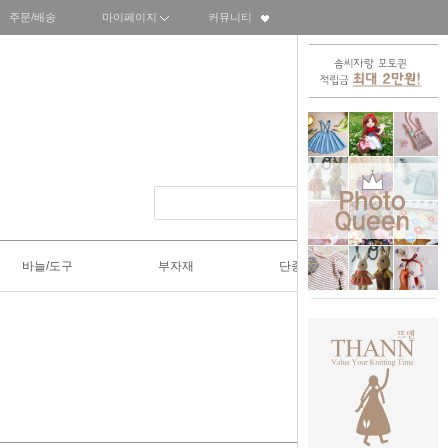
주문/배송
마이페이지
커뮤니티
바늘/도구
부자재
단종SALE50%