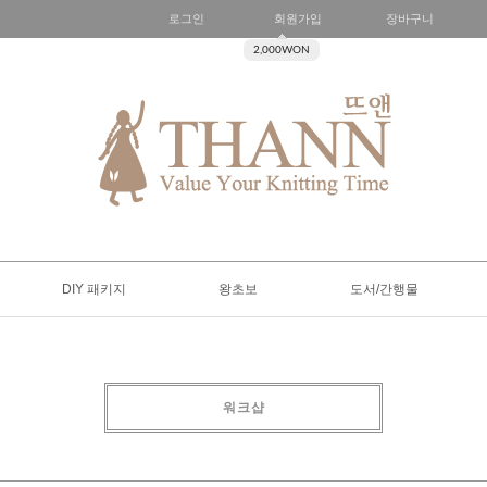
로그인
회원가입
장바구니
2,000WON
DIY 패키지
왕초보
도서/간행물
워크샵