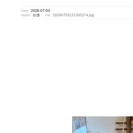
2026-07-03
Date :
뜨앤
20260703151305274.jpg
Name :
File :