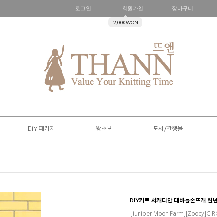
로그인
회원가입
장바구니
2,000WON
DIY 패키지
왕초보
도서/간행물
DIY키트 서캐디안 대바늘손뜨개 린
[Juniper Moon Farm][Zooe