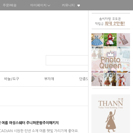
주문/배송
마이페이지
커뮤니티
바늘/도구
부자재
단종SALE50%
넨 여름 여성스웨터 주니퍼문팜주이패키지
y]CIRCADIAN 시원한 린넨 소재 여름 햇빛 가리기에 좋아요.