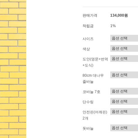
판매가격
134,000원
적립금
1%
사이즈
색상
도안(영문+번역
+도식)
80cm 대나무
줄바늘
코바늘 7호
단수링
안전핀(어깨핀)
2개
돗바늘