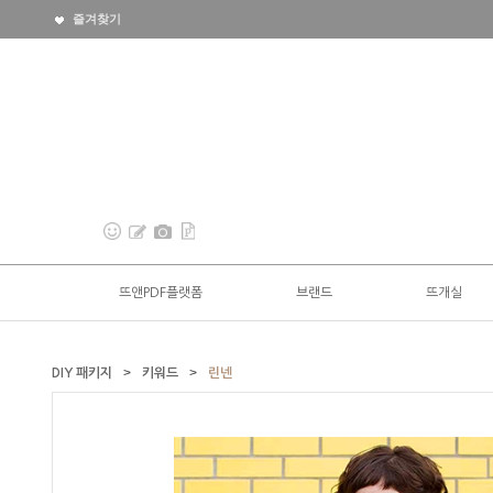
즐겨찾기
뜨앤PDF플랫폼
브랜드
뜨개실
>
>
DIY 패키지
키워드
린넨