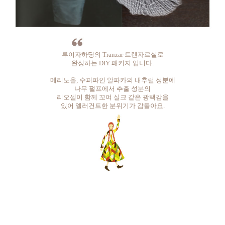
루이자하딩의 Tranzar 트렌자르실로
완성하는 DIY 패키지 입니다.
메리노울, 수퍼파인 알파카의 내추럴 성분에
나무 펄프에서 추출 성분의
리오셀이 함께 꼬여 실크 같은 광택감을
있어 엘러건트한 분위기가 감돌아요.