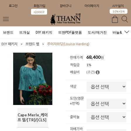
로그인
회원가입
장바구니
마이페이지
APP설치
0
10%+3%
+2000 P
브랜드
뜨개실
DIY 패키지
뜨앤PDF플랫폼
도서/매거진
바늘&도구
>
>
DIY 패키지
브랜드 별
루이자하딩(Louisa Harding)
68,400
판매가격
원
적립금
1%
배송비
(조건)
색상
도안(영문
+번역)
Cape Merle_케이
줄바늘
프 멀/[TR]/[CLS]
꽈배기바