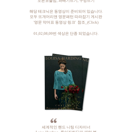
오른코줄임, 꽈배기뜨기, 구멍뜨기
해당 테크닉은 동영상이 준비되어 있습니다.
모두 뜨개머리앤 영문패턴 따라잡기 게시판
'영문 약어표 동영상 링크' 참조_
(Click)
01,02,08,09번 색상은 단종 되었습니다.
세계적인 핸드 니팅 디자이너