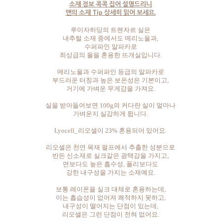
소재 정보 콕콕 집어 설명드리니
앤의 소재 Tip 상세히 읽어 보세요.
루이자하딩의 트렌자르 실은
내추럴 소재 중에서도 메리노울과,
수퍼파인 알파카로
최상급의 울을 혼용한 뜨개실입니다.
메리노울과 수퍼파인 등급의 알파카로
부드러운 터칭과 높은 보온성은 기본이고,
거기에 가벼운 무게감을 가져요.
실을 받아들어보면 100g의 커다란 실이 얼마나
가벼운지 실감하게 됩니다.
Lyocell_리오셀이 23% 혼용되어 있어요.
리오셀은 천연 목재 펄프에서 추출한 성분으로
반든 신소재로 실크같은 광택감을 가지고,
면보다도 높은 흡수성, 폴리보다도
강한 내구성을 가지는 소재예요.
보통 레이온을 실크 대체로 혼용하는데,
이는 흡습성이 없어져 쾌적하지 못하고,
내구성이 떨어지는 단점이 있는데,
리오셀은 그런 단점이 전혀 없어요.