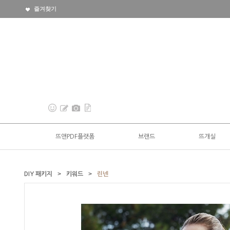
즐겨찾기
뜨앤PDF플랫폼
브랜드
뜨개실
>
>
DIY 패키지
키워드
린넨