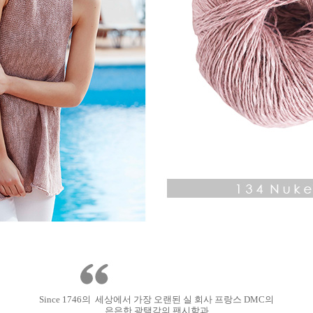
Since 1746의 세상에서 가장 오랜된 실 회사 프랑스 DMC의
은은한 광택감의 팬시함과