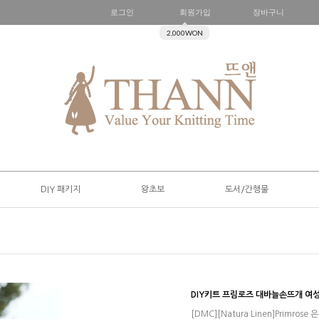
로그인
회원가입
장바구니
2,000WON
DIY 패키지
왕초보
도서/간행물
DIY키트 프림로즈 대바늘손뜨개 
[DMC][Natura Linen]Prim