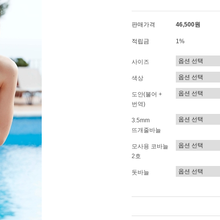
판매가격
46,500원
적립금
1%
사이즈
색상
도안(불어 +
번역)
3.5mm
뜨개줄바늘
모사용 코바늘
2호
돗바늘