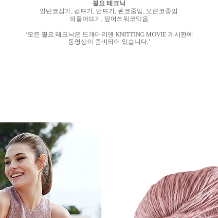
필요 테크닉
일반코잡기, 겉뜨기, 안뜨기, 왼코줄임, 오른코줄임
되돌아뜨기, 덮어씌워코막음
‘모든 필요 테크닉은 뜨개머리앤 KNITTING MOVIE 게시판에
동영상이 준비되어 있습니다.’