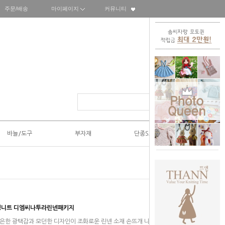
주문/배송
마이페이지
커뮤니티
바늘/도구
부자재
단종SALE50%
여성니트 디엠씨나투라린넨패키지
rose 은은한 광택감과 모던한 디자인이 조화로운 린넨 소재 손뜨개 니트