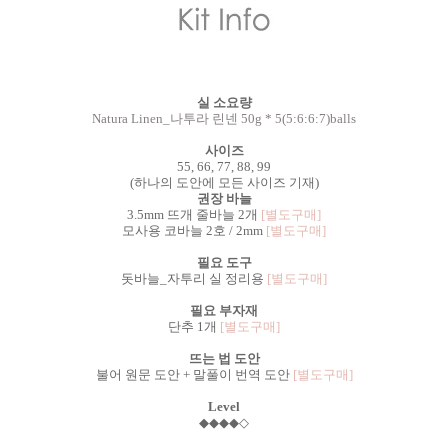
실 소요량
Natura Linen_나투라 린넨 50g * 5(5:6:6:7)balls
사이즈
55, 66, 77, 88, 99
(하나의 도안에 모든 사이즈 기재)
권장 바늘
3.5mm 뜨개 줄바늘 2개
[별도구매]
모사용 코바늘 2호 / 2mm
[별도구매]
필요 도구
돗바늘_자투리 실 정리용
[별도구매]
필요 부자재
단추 1개
[별도구매]
뜨는 법 도안
불어 원문 도안 + 말풀이 번역 도안
[별도구매]
Level
◆
◆
◆
◆
◇