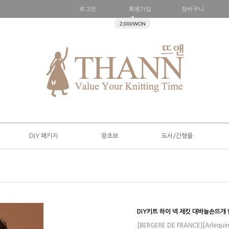
로그인
회원가입
장바구니
2,000WON
DIY 패키지
왕초보
도서/간행물
DIY키트 하이 넥 재킷 대바늘손
[BERGERE DE FRANCE][Arlequin