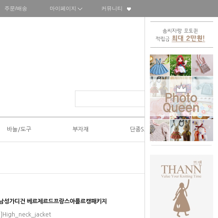
주문/배송
마이페이지
커뮤니티
바늘/도구
부자재
단종SALE50%
뜨개 남성가디건 베르제르드프랑스아를르캥패키지
]High_neck_jacket