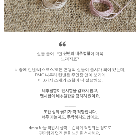
린넨의 네추럴함
실을 풀어보면
이 더욱
느껴지죠?
시중에 린넨/비스코스/코튼 혼용의 실들이 출시가 되어 있는데,
DMC 나투라 린넨은 주인장 앤이 보기에
이 3가지 소재의 조합이 딱 절묘해요.
네추럴함이 팬시함을 감하지 않고,
팬시함이 네추럴함을 감하지 않아요.
ㅡㅡㅡ
또한 실의 굵기가 딱 적당합니다.
너무 가늘지도, 투박하지도 않아요.
4mm 바늘 작업시 살짝 느슨하게 작업되는 정도로
편안함과 멋진 편물 느낌을 선사해요.