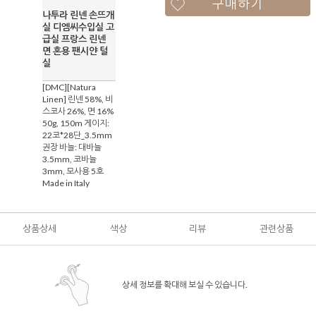
구매하기
나투라 린넨 손뜨개
실 디엠씨수입실 고
급실 프랑스 린넨
면 혼용 팬시얀 털
실
[DMC][Natura
Linen] 린넨 58%, 비
스코사 26%, 면 16%
50g, 150m 게이지:
22코*28단_3.5mm
권장 바늘: 대바늘
3.5mm, 코바늘
3mm, 모사용 5호
Made in Italy
상품상세
색상
리뷰
관련상품
상세 정보를 확대해 보실 수 있습니다.