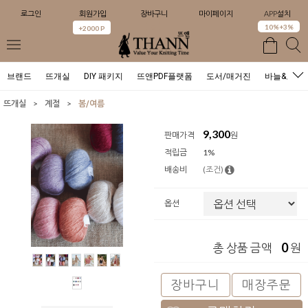
로그인
회원가입
장바구니
마이페이지
APP설치
0
10%+3%
+2000 P
브랜드
뜨개실
DIY 패키지
뜨앤PDF플랫폼
도서/매거진
바늘&도구
>
>
뜨개실
계절
봄/여름
9,300
판매가격
원
적립금
1%
배송비
(조건)
옵션
0
총 상품 금액
원
장바구니
매장주문