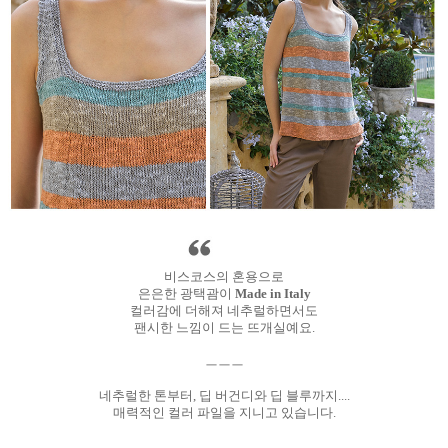
비스코스의 혼용으로
은은한 광택괌이
Made in Italy
컬러감에 더해져 네추럴하면서도
팬시한 느낌이 드는 뜨개실예요.
ㅡㅡㅡ
네추럴한 톤부터, 딥 버건디와 딥 블루까지....
매력적인 컬러 파일을
지니고 있습니다.