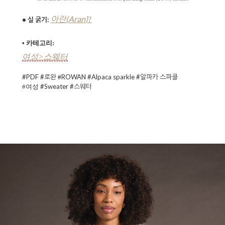
아란(Aran)
?
• 실 굵기:
• 카테고리:
여성>스웨터
#PDF #로완
ROWAN
#Alpaca sparkle #알파카 스파클
#
#Sweater #스웨터
#여성