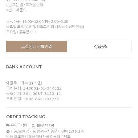
2번 뜨는 법 / 뜨개실 문의
3번 도매 문의
월~금 AM 11:00~12:00, PM 2:00~3:00
목요일 오후 (강의 일정으로 인해 배송팀 상담만 가능)
토요일 / 공휴일 OFF
고객센터 전화연결
상품문의
BANK ACCOUNT
예금주 : 최수영(뜨앤)
국민은행: 543001-01-344522
농협은행: 301-0087-6153-11
우리은행: 1002-843-731759
ORDER TRACKING
우체국택배
배송위치조회
반품/교환
경기도 양평군 서종면 마진배1길 9, 2층
반품 및 교환시 해당 택배사를 이용해주세요.