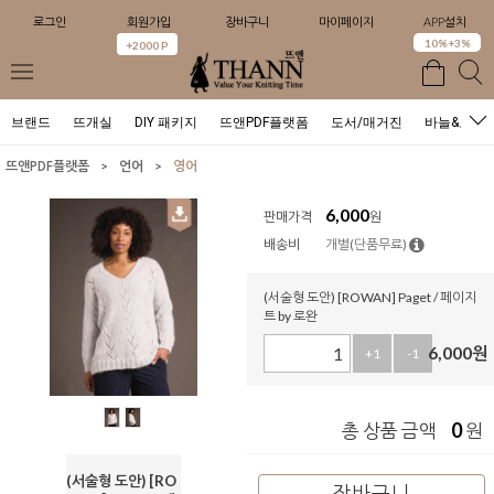
로그인
회원가입
장바구니
마이페이지
APP설치
0
10%+3%
+2000 P
브랜드
뜨개실
DIY 패키지
뜨앤PDF플랫폼
도서/매거진
바늘&도구
>
>
뜨앤PDF플랫폼
언어
영어
6,000
판매가격
원
배송비
개별(단품무료)
(서술형 도안) [ROWAN] Paget / 페이지
트 by 로완
6,000
원
+1
-1
0
총 상품 금액
원
(서술형 도안) [RO
장바구니