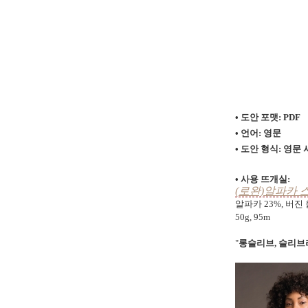
• 도안 포맷: PDF
• 언어: 영문
• 도안 형식:
영문 
• 사용 뜨개실:
(로완)알파카 스파클
알파카 23%, 버진 
50g, 95m
"
롱슬리브, 슬리브