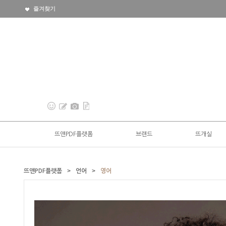
즐겨찾기
뜨앤PDF플랫폼
브랜드
뜨개실
>
>
뜨앤PDF플랫폼
언어
영어