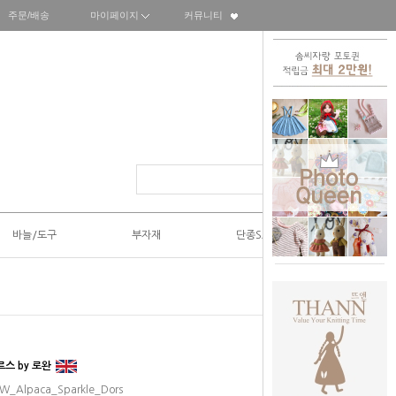
주문/배송
마이페이지
커뮤니티
바늘/도구
부자재
단종SALE50%
도르스 by 로완
RW_Alpaca_Sparkle_Dors