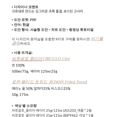
• 디자이너 코멘트
크로쉐로 만드는 싱그러운 초록 물결, 보스턴 고사리
• 도안 포맷: PDF
• 언어: 한글
• 도안 형식: 서술형 도안 + 차트 도안 + 동영상 튜토리얼
여기를
이 디자인의 원작실을 포함한 KIT로 구매를 원하시면
클릭
하세요.
• 사용 뜨개실:
씨루끌로 클리아
CIRCULO Clea
면 100%
500m/75g, 베이비 125m/25g
로완 펠티드 트위드 ROWAN Felted Tweed
메리노 울 50% 알파카25% 비스코스25%
50g, 175m
• 색상 별 소요량
씨루끌로_클리아 베이비 25g/125m (A)5203_애플 * 2볼
씨루끌로_클리아 베이비 25g/125m (B)P9462_라임 * 1볼