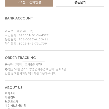
고객센터 전화연결
상품문의
BANK ACCOUNT
예금주 : 최수영(뜨앤)
국민은행: 543001-01-344522
농협은행: 301-0087-6153-11
우리은행: 1002-843-731759
ORDER TRACKING
우체국택배
배송위치조회
반품/교환
경기도 양평군 서종면 마진배1길 9, 2층
반품 및 교환시 해당 택배사를 이용해주세요.
ABOUT US
회사소개
채용정보
브랜드소개
개인정보취급방침