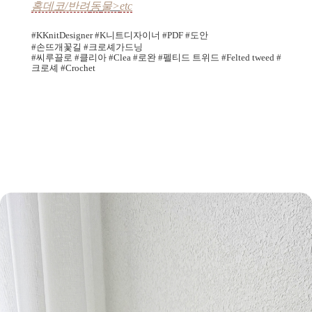
홈데코/반려
동
물>
etc
#
KKnitDesigner #K니트디자이너
#PDF #도안
#손뜨개꽃길 #크로셰가드닝
#씨루끌로 #클리아 #Clea #로완 #펠티드 트위드 #Felted tweed
#
크로셰
#Crochet