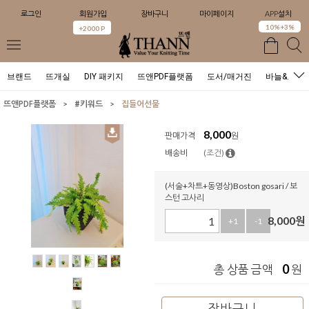
로그인
회원가입
장바구니
마이페이지
APP설치
0
10%+3%
+2000 P
브랜드
뜨개실
DIY 패키지
뜨앤PDF플랫폼
도서/매거진
바늘&도구
>
>
뜨앤PDF플랫폼
#키워드
집들어선물
8,000
판매가격
원
배송비
(조건)
(서술+차트+동영상)Boston gosari / 보
스턴 고사리
8,000
원
+1
-1
0
총 상품 금액
원
장바구니