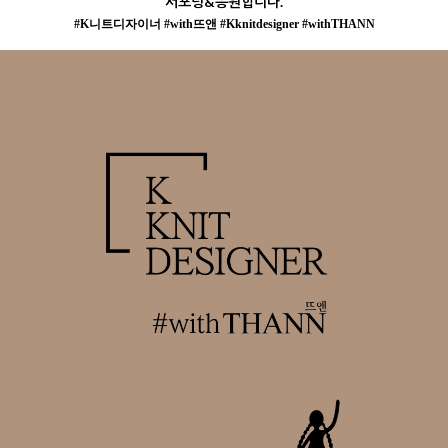
서포팅&응원합니다.
#K니트디자이너 #with뜨앤 #Kknitdesigner #withTHANN