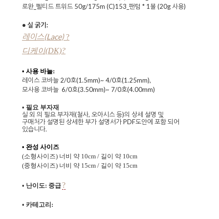
로완_펠티드 트위드 50g/175m (C)153_팬텀 * 1볼 (20g 사용)
• 실 굵기:
레이스(Lace)
?
디케이(DK)
?
•
사용 바늘:
레이스 코바늘 2/0호(1.5mm)~ 4/0호(1.25mm),
모사용 코바늘 6/0호(3.50mm)~ 7/0호(4.00mm)
• 필요 부자재
실 외 의 필요 부자재(철사, 오아시스 등)의 상세 설명 및
구매처가 설명된 상세한 부가 설명서가 PDF도안에 포함 되어
있습니다.
• 완성 사이즈
(소형사이즈) 너비 약 10cm / 길이 약 10cm
(중형사이즈) 너비 약 15cm / 길이 약 15cm
?
•
난이도: 중급
• 카테고리: