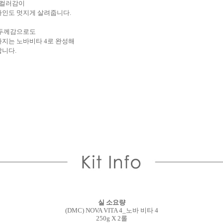
 컬러감이
자인도 멋지게 살려줍니다.
 두께감으로도
가지는 노바비타 4로 완성해
합니다.
실 소요량
(DMC) NOVA VITA 4_노바 비타 4
250g X 2롤