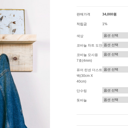
판매가격
34,000원
적립금
1%
색상
코바늘 차트 도안
코바늘 모사용
7호(4mm)
퓨어 린넨 더스트
백(30cm X
40cm)
단수링
돗바늘