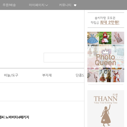
주문/배송
마이페이지
커뮤니티
바늘/도구
부자재
단종SALE50%
디엠씨 노바비타4패키지