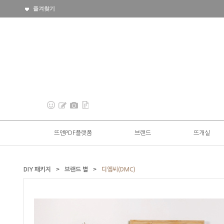
즐겨찾기
뜨앤PDF플랫폼
브랜드
뜨개실
>
>
DIY 패키지
브랜드 별
디엠씨(DMC)