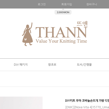
로그인
회원가입
장바구니
2,000WON
DIY 패키지
왕초보
도서/간행물
DIY키트 우마 코바늘손뜨개 가방 
[DMC][Nova Vita 4]15770_Uma