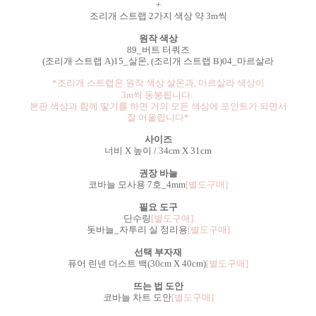
+
조리개 스트랩 2가지 색상 약 3m씩
원작 색상
89_버트 터쿼즈
(
조리개
스트랩 A)15_살몬, (
조리개
스트랩 B)04_마르살라
*조리개 스트랩은 원작 색상 살몬과, 마르살라 색상이
3m씩 동봉됩니다.
본판 색상과 함께 땋기를 하면 거의 모든 색상에 포인트가 되면서
잘 어울립니다*
사이즈
너비 X 높이 / 34cm X 31cm
권장 바늘
코바늘 모사용 7호_4mm
[별도구매]
필요 도구
단수링
[별도구매]
돗바늘_자투리 실 정리용
[별도구매]
선택 부자재
퓨어 린넨 더스트 백(
30cm X 40cm)
[별도구매]
뜨는 법 도안
코바늘 차트 도안
[별도구매]