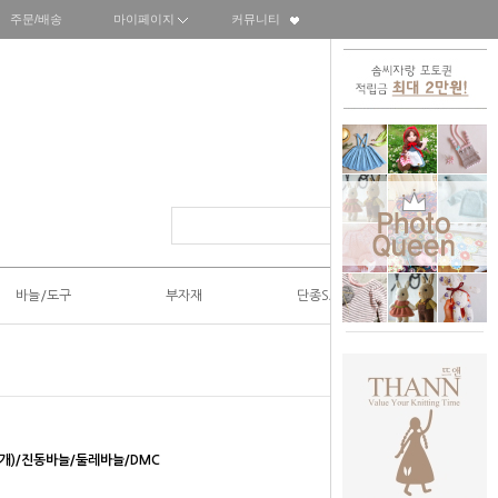
주문/배송
마이페이지
커뮤니티
바늘/도구
부자재
단종SALE50%
낱개)/진동바늘/둘레바늘/DMC