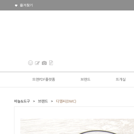
즐겨찾기
뜨앤PDF플랫폼
브랜드
뜨개실
>
>
바늘&도구
브랜드
디엠씨(DMC)