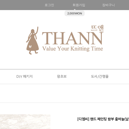
로그인
회원가입
장바구니
2,000WON
DIY 패키지
왕초보
도서/간행물
[디엠씨] 핸드 페인팅 밤부 줄바늘(