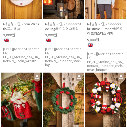
(서술형 도안)Robin Wrea
(서술형 도안)Reindeer St
(서술형 도안)Reindeer C
th/로빈 리스
ocking/레인디어 스타킹
hristmas Jumper/레인디
어 크리스마스 점퍼
3,000원
3,000원
5,000원
[DMC][Merino Essentie
[DMC][Merino Essentie
l 4]
l 4]
[DMC][Merino Essentie
PF_SD_Merino_es4_BK_
PF_SD_Merino_es4_BK_
l 4]
Ref565_Robin_wreath
Ref565_Reindeer_stock
PF_SD_Merino_es4_BK_
ing
Ref565_Reindeer_chris
tmas_jumper