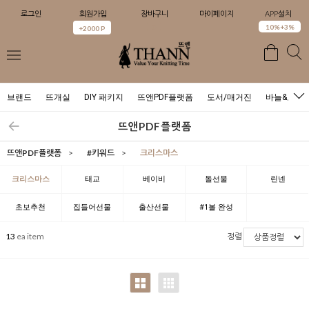
로그인
회원가입
장바구니
마이페이지
APP설치
0
10%+3%
+2000 P
브랜드
뜨개실
DIY 패키지
뜨앤PDF플랫폼
도서/매거진
바늘&도구
뜨앤PDF플랫폼
뜨앤PDF플랫폼
>
#키워드
>
크리스마스
크리스마스
태교
베이비
돌선물
린넨
초보추천
집들어선물
출산선물
#1볼 완성
13
ea item
정렬