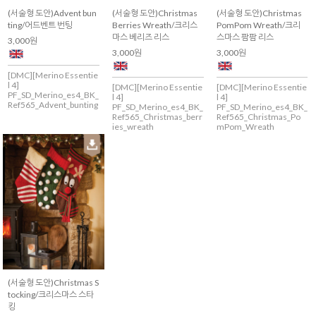
(서술형 도안)Advent bun
(서술형 도안)Christmas
(서술형 도안)Christmas
ting/어드벤트 번팅
Berries Wreath/크리스
PomPom Wreath/크리
마스 베리즈 리스
스마스 팜팜 리스
3,000원
3,000원
3,000원
[DMC][Merino Essentie
l 4]
[DMC][Merino Essentie
[DMC][Merino Essentie
PF_SD_Merino_es4_BK_
l 4]
l 4]
Ref565_Advent_bunting
PF_SD_Merino_es4_BK_
PF_SD_Merino_es4_BK_
Ref565_Christmas_berr
Ref565_Christmas_Po
ies_wreath
mPom_Wreath
(서술형 도안)Christmas S
tocking/크리스마스 스타
킹