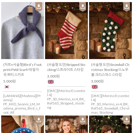
(차트+서술형)Bird’s Foot
(서술형 도안)Stripped Sto
(서술형 도안)Snowball Ch
print Petit Scarf/새 발자
cking/스트라이프 스타킹
ristmas Stocking/스노우
국 쁘띠 스카프
볼 크리스마스 스타킹
3,000원
5,000원
3,000원
[DMC][Merino Essentie
l 4]
[LAMANA][Modena][Pr
[DMC][Merino Essentie
PF_SD_Merino_es4_BK_
emia]
l 4]
Ref565_Stripped_stocki
PF_KKD_Seonni_LM_M
PF_SD_Merino_es4_BK_
ng
odena_premia_Bird_s_f
Ref565_Snowball_Christ
oot_All
mas_Stocking