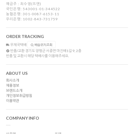
예금주 : 최수영(뜨앤)
국민은행: 543001-01-344522
농협은행: 301-0087-6153-11
우리은행: 1002-843-731759
ORDER TRACKING
우체국택배
배송위치조회
반품/교환
경기도 양평군 서종면 마진배1길 9, 2층
반품 및 교환시 해당 택배사를 이용해주세요.
ABOUT US
회사소개
채용정보
브랜드소개
개인정보취급방침
이용약관
COMPANY INFO
상호명
뜨앤