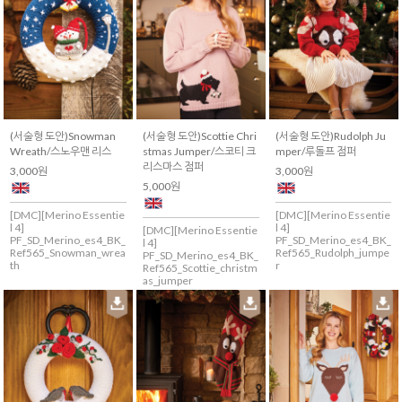
(서술형 도안)Snowman
(서술형 도안)Scottie Chri
(서술형 도안)Rudolph Ju
Wreath/스노우맨 리스
stmas Jumper/스코티 크
mper/루돌프 점퍼
리스마스 점퍼
3,000원
3,000원
5,000원
[DMC][Merino Essentie
[DMC][Merino Essentie
l 4]
l 4]
[DMC][Merino Essentie
PF_SD_Merino_es4_BK_
PF_SD_Merino_es4_BK_
l 4]
Ref565_Snowman_wrea
Ref565_Rudolph_jumpe
PF_SD_Merino_es4_BK_
th
r
Ref565_Scottie_christm
as_jumper